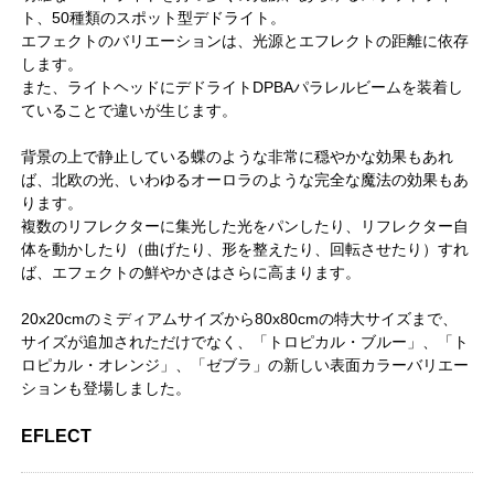
ト、50種類のスポット型デドライト。
エフェクトのバリエーションは、光源とエフレクトの距離に依存
します。
また、ライトヘッドにデドライトDPBAパラレルビームを装着し
ていることで違いが生じます。
背景の上で静止している蝶のような非常に穏やかな効果もあれ
ば、北欧の光、いわゆるオーロラのような完全な魔法の効果もあ
ります。
複数のリフレクターに集光した光をパンしたり、リフレクター自
体を動かしたり（曲げたり、形を整えたり、回転させたり）すれ
ば、エフェクトの鮮やかさはさらに高まります。
20x20cmのミディアムサイズから80x80cmの特大サイズまで、
サイズが追加されただけでなく、「トロピカル・ブルー」、「ト
ロピカル・オレンジ」、「ゼブラ」の新しい表面カラーバリエー
ションも登場しました。
EFLECT