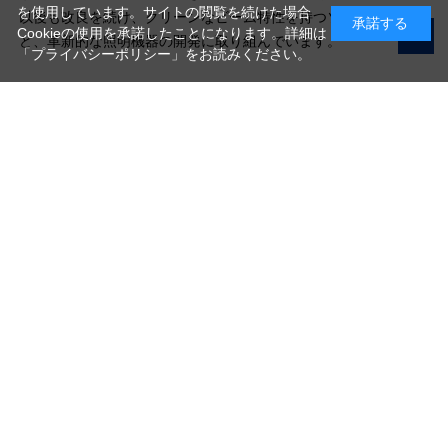
を使用しています。サイトの閲覧を続けた場合
以後も改良を続け、クリーンなビーム特性を持つソフトライトな
承諾する
Cookieの使用を承諾したことになります。詳細は
ど、革新的な照明機器の開発に取り組んでいます。
「プライバシーポリシー」
をお読みください。
写真機材から素材まで10000点以上。
日本最大級の品揃え！
ご利用ガイド
ご利用規約
特定商取引法に基づく表示
プライバシーポリシー
会社概要
お問い合わせ