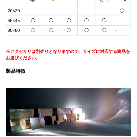
20×20
–
–
–
–
–
◯
45×45
◯
◯
◯
◯
◯
–
80×80
◯
◯
◯
◯
◯
–
※アクセサリは別売りとなりますので、サイズに対応する商品を
お選びください。
製品特徴