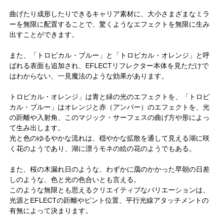
曲げたり成形したりできるキャリア素材に、大小さまざまなミラ
ーを無限に配置することで、驚くようなエフェクトを無限に生み
出すことができます。
また、「トロピカル・ブルー」と「トロピカル・オレンジ」と呼
ばれる表面も追加され、EFLECTリフレクター本体を見ただけで
はわからない、一見魔法のような効果があります。
トロピカル・オレンジ」は青と緑の光のエフェクトを、「トロピ
カル・ブルー」はオレンジと赤（アンバー）のエフェクトを、光
の距離や入射角、このマジック・サーフェスの曲げ方や形によっ
て生み出します。
光と色のゆるやかな流れは、穏やかな拡散を通して見える湖に咲
く花のようであり、湖に漂うモネの絵の花のようでもある。
また、桜の木漏れ日のような、わずかに靄のかかった早朝の日差
しのような、色と光の色合いとも言える。
このような無限とも思えるクリエイティブなバリエーションは、
光源とEFLECTの距離やピント位置、平行光線アタッチメントの
有無によって決まります。