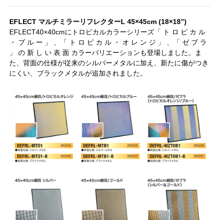
EFLECT マルチミラーリフレクターL 45×45cm (18×18”)
EFLECT40×40cmにトロピカルカラーシリーズ「 ト ロ ピ カ ル
・ ブ ル ー 」 、「 ト ロ ピ カ ル ・ オ レ ン ジ 」 、「 ゼ ブ ラ
」 の 新 し い 表 面 カラーバリエーションも登場しました。ま
た、背面の仕様が従来のシルバーメタルに加え、新たに傷がつき
にくい、ブラックメタルが追加されました。