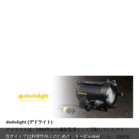
dedolight (デドライト)
デドライトは、1963年から撮影監督として活動していたデド・
当サイトでは利便性向上のためクッキー(Cookie)
ヴァイグルトの経験に基づき、1984年に誕生しました。2000年