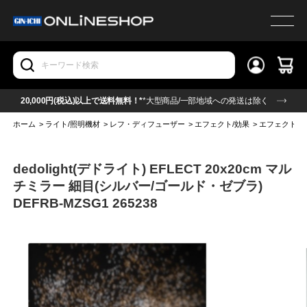
20,000円(税込)以上で送料無料！*
*大型商品/一部地域への発送は除く
ホーム
>
ライト/照明機材
>
レフ・ディフューザー
>
エフェクト/効果
>
エフェクト/効
dedolight(デドライト) EFLECT 20x20cm マル
チミラー 細目(シルバー/ゴールド・ゼブラ)
DEFRB-MZSG1 265238