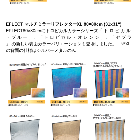
EFLECT マルチミラーリフレクターXL 80×80cm (31x31“)
EFLECT80×80cmにトロピカルカラーシリーズ「 ト ロ ピ カ ル
・ ブ ル ー 」 、「 ト ロ ピ カ ル ・ オ レ ン ジ 」 、「 ゼ ブ ラ
」 の新しい表面カラーバリエーションも登場しました。 ※XL
の背面の仕様はシルバーメタルのみ