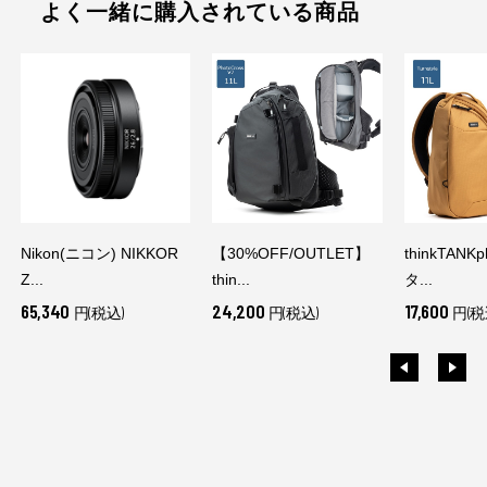
よく一緒に購入されている商品
Nikon(ニコン) NIKKOR
【30%OFF/OUTLET】
thinkTANK
Z...
thin...
タ...
65,340
24,200
17,600
円(税込)
円(税込)
円(税