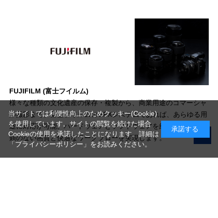
FUJIFILM (富士フイルム)
様々な種類の文化遺産の保存・複製から、商業用途のコマーシャ
当サイトでは利便性向上のためクッキー(Cookie)
ル撮影まで、富士フイルムのGFXシステムであれば、あらゆる用
を使用しています。サイトの閲覧を続けた場合
途に対応が可能。ハードウェアとソフトウェアを組み合わせ、比
承諾する
Cookieの使用を承諾したことになります。詳細は
類のない画質と快適なワークフローを実現します。
「プライバシーポリシー」
をお読みください。
写真機材から素材まで10000点以上。
日本最大級の品揃え！