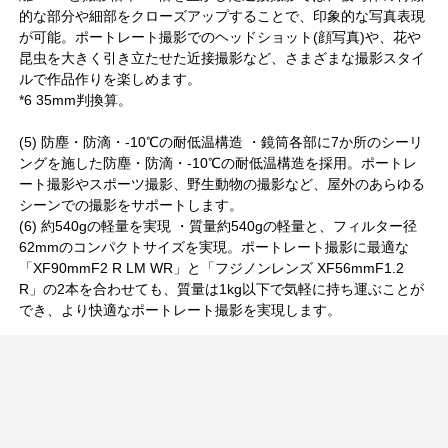
的な部分や細部をクローズアップすることで、印象的な写真表現
が可能。ポートレート撮影でのヘッドショット(顔写真)や、花や
昆虫を大きく引き立たせた近接撮影など、さまざまな撮影スタイ
ルで作品作りを楽しめます。
*6 35mm判換算。
(5) 防塵・防滴・-10℃の耐低温構造 ・鏡筒各部に7か所のシーリ
ングを施した防塵・防滴・-10℃の耐低温構造を採用。ポートレ
ート撮影やスポーツ撮影、野生動物の撮影など、屋外のあらゆる
シーンでの撮影をサポートします。
(6) 約540gの軽量を実現 ・質量約540gの軽量と、フィルター径
62mmのコンパクトサイズを実現。ポートレート撮影に最適な
「XF90mmF2 R LM WR」と「フジノンレンズ XF56mmF1.2
R」の2本を合わせても、質量は1kg以下で気軽に持ち運ぶことが
でき、より快適なポートレート撮影を実現します。