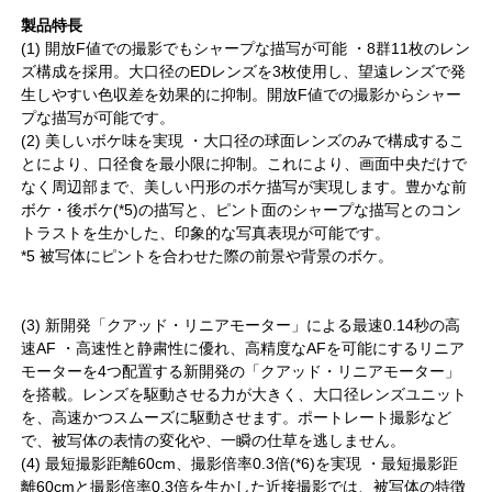
製品特長
(1) 開放F値での撮影でもシャープな描写が可能 ・8群11枚のレン
ズ構成を採用。大口径のEDレンズを3枚使用し、望遠レンズで発
生しやすい色収差を効果的に抑制。開放F値での撮影からシャー
プな描写が可能です。
(2) 美しいボケ味を実現 ・大口径の球面レンズのみで構成するこ
とにより、口径食を最小限に抑制。これにより、画面中央だけで
なく周辺部まで、美しい円形のボケ描写が実現します。豊かな前
ボケ・後ボケ(*5)の描写と、ピント面のシャープな描写とのコン
トラストを生かした、印象的な写真表現が可能です。
*5 被写体にピントを合わせた際の前景や背景のボケ。
(3) 新開発「クアッド・リニアモーター」による最速0.14秒の高
速AF ・高速性と静粛性に優れ、高精度なAFを可能にするリニア
モーターを4つ配置する新開発の「クアッド・リニアモーター」
を搭載。レンズを駆動させる力が大きく、大口径レンズユニット
を、高速かつスムーズに駆動させます。ポートレート撮影など
で、被写体の表情の変化や、一瞬の仕草を逃しません。
(4) 最短撮影距離60cm、撮影倍率0.3倍(*6)を実現 ・最短撮影距
離60cmと撮影倍率0.3倍を生かした近接撮影では、被写体の特徴