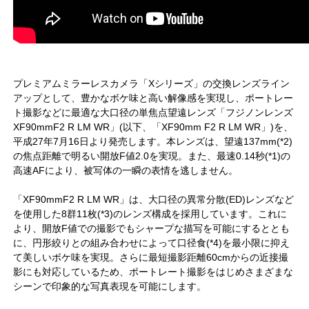
プレミアムミラーレスカメラ「Xシリーズ」の交換レンズライン
アップとして、豊かなボケ味と高い解像感を実現し、ポートレー
ト撮影などに最適な大口径の単焦点望遠レンズ「フジノンレンズ
XF90mmF2 R LM WR」(以下、「XF90mm F2 R LM WR」)を、
平成27年7月16日より発売します。本レンズは、望遠137mm(*2)
の焦点距離で明るい開放F値2.0を実現。また、最速0.14秒(*1)の
高速AFにより、被写体の一瞬の表情を逃しません。
「XF90mmF2 R LM WR」は、大口径の異常分散(ED)レンズなど
を使用した8群11枚(*3)のレンズ構成を採用しています。これに
より、開放F値での撮影でもシャープな描写を可能にするととも
に、円形絞りとの組み合わせによって口径食(*4)を最小限に抑え
て美しいボケ味を実現。さらに最短撮影距離60cmからの近接撮
影にも対応しているため、ポートレート撮影をはじめさまざまな
シーンで印象的な写真表現を可能にします。