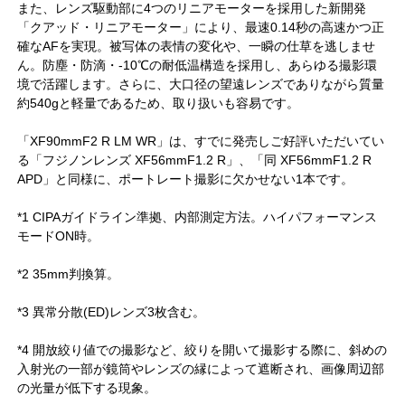
また、レンズ駆動部に4つのリニアモーターを採用した新開発
「クアッド・リニアモーター」により、最速0.14秒の高速かつ正
確なAFを実現。被写体の表情の変化や、一瞬の仕草を逃しませ
ん。防塵・防滴・-10℃の耐低温構造を採用し、あらゆる撮影環
境で活躍します。さらに、大口径の望遠レンズでありながら質量
約540gと軽量であるため、取り扱いも容易です。
「XF90mmF2 R LM WR」は、すでに発売しご好評いただいてい
る「フジノンレンズ XF56mmF1.2 R」、「同 XF56mmF1.2 R
APD」と同様に、ポートレート撮影に欠かせない1本です。
*1 CIPAガイドライン準拠、内部測定方法。ハイパフォーマンス
モードON時。
*2 35mm判換算。
*3 異常分散(ED)レンズ3枚含む。
*4 開放絞り値での撮影など、絞りを開いて撮影する際に、斜めの
入射光の一部が鏡筒やレンズの縁によって遮断され、画像周辺部
の光量が低下する現象。