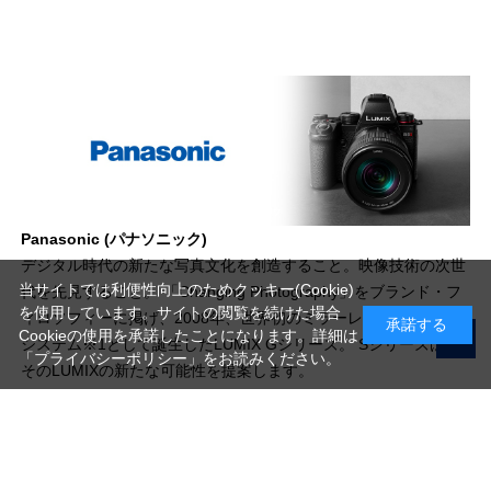
Panasonic (パナソニック)
デジタル時代の新たな写真文化を創造すること。映像技術の次世
当サイトでは利便性向上のためクッキー(Cookie)
代を先見すること。 「Changing Photography」をブランド・フ
を使用しています。サイトの閲覧を続けた場合
ィロソフィーに掲げ、2008年、世界初のミラーレス一眼カメラ
承諾する
Cookieの使用を承諾したことになります。詳細は
システム※1として誕生したLUMIX Gシリーズ。 Sシリーズは、
「プライバシーポリシー」
をお読みください。
そのLUMIXの新たな可能性を提案します。