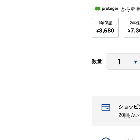
数量
ショッピ
20回払