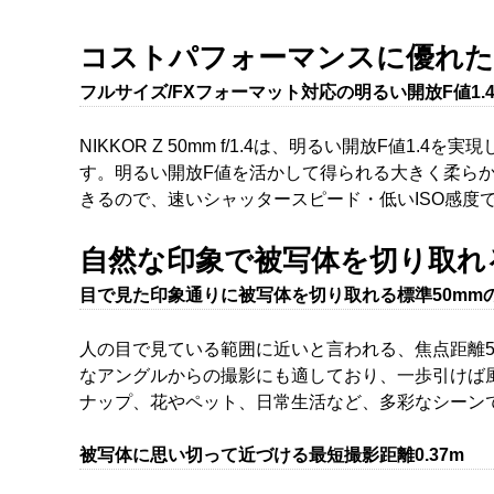
コストパフォーマンスに優れた
フルサイズ/FXフォーマット対応の明るい開放F値1.
NIKKOR Z 50mm f/1.4は、明るい開放F
す。明るい開放F値を活かして得られる大きく柔ら
きるので、速いシャッタースピード・低いISO感度
自然な印象で被写体を切り取れ
目で見た印象通りに被写体を切り取れる標準50mm
人の目で見ている範囲に近いと言われる、焦点距離
なアングルからの撮影にも適しており、一歩引けば
ナップ、花やペット、日常生活など、多彩なシーン
被写体に思い切って近づける最短撮影距離0.37m