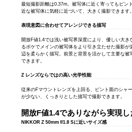
最短撮影距離は0.37m。被写体に近く寄ってもピ
近な被写体に気軽に近づいて、大きく撮影できます
表現意図に合わせてアレンジできる描写
開放F値1.4では浅い被写界深度により、優しい大
るボケでメインの被写体をより引き立たせた撮影が
辺を柔らかく描写。前景と背景を活かして主要な被
できます。
Z レンズならではの高い光学性能
従来のFマウントレンズを上回る、ピント面のシャ
が少ない、くっきりとした描写で撮影できます。
開放F値1.4でありながら実現
NIKKOR Z 50mm f/1.8 Sに近いサイズ感