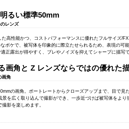
明るい標準50mm
4のレンズ
値1.4を実現した高性能かつ、コストパフォーマンスに優れたフルサイ
かなボケで、被写体を印象的に際立たせられるため、表現の可
で適正露出が得やすく、ブレやノイズを抑えてシャープに描写
る画角と Z レンズならではの優れた
の画角
50mmの画角。ポートレートからクローズアップまで、目で見
風景を広く取り込んで撮影ができ、一歩近づけば被写体をより
で撮影を楽しめます。