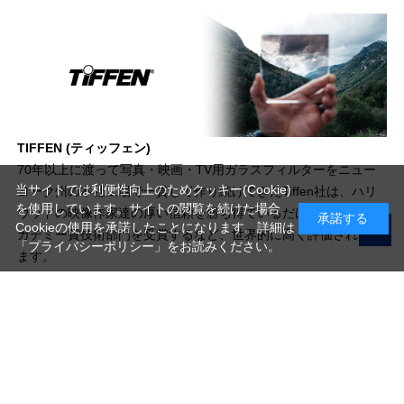
TIFFEN (ティッフェン)
70年以上に渡って写真・映画・TV用ガラスフィルターをニュー
当サイトでは利便性向上のためクッキー(Cookie)
ヨーク州の本社工場で一貫して作り続けてきたTiffen社は、ハリ
を使用しています。サイトの閲覧を続けた場合
ウッドの映像作家達の厚い信頼を勝ち得ているだけでなく、 ア
承諾する
Cookieの使用を承諾したことになります。詳細は
カデミー賞技術部門を受賞するなど、世界的に高く評価されてい
「プライバシーポリシー」
をお読みください。
ます。