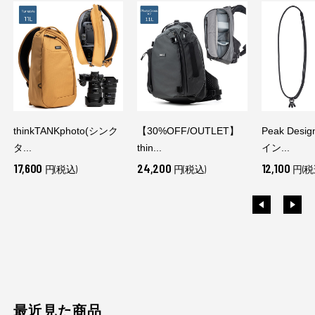
thinkTANKphoto(シンク
【30%OFF/OUTLET】
Peak Des
タ...
thin...
イン...
17,600
24,200
12,100
円(税込)
円(税込)
円(税
最近見た商品