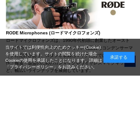
RODE Microphones (ロードマイクロフォンズ)
ロードマイクロフォンズは、1990年代初頭に創業したオースト
当サイトでは利便性向上のためクッキー(Cookie)
ラリアのマイクロフォンメーカーです。高品質なコンデンサーマ
を使用しています。サイトの閲覧を続けた場合
イクに定評があり、スタジオ収録用マイクだけではなく、映像制
承諾する
Cookieの使用を承諾したことになります。詳細は
作・報道・放送のためのガンマイクやワイヤレスマイクキットな
「プライバシーポリシー」
をお読みください。
ど、幅広いラインナップを展開しています。
写真機材から素材まで10000点以上。
日本最大級の品揃え！
ご利用ガイド
ご利用規約