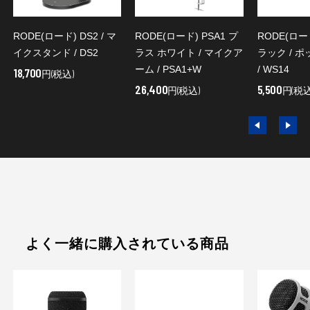
RODE(ロード) DS2 / マ
RODE(ロード) PSA1 プ
RODE(ロード
イクスタンド / DS2
ラス ホワイト / マイクア
ラック / 
ーム / PSA1+W
/ WS14
18,700
円(税込)
26,400
5,500
円(税込)
円(税込
よく一緒に購入されている商品