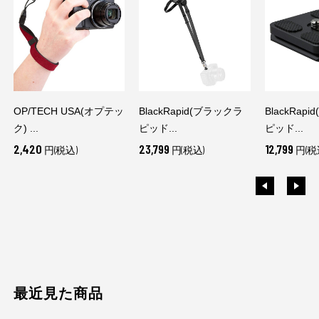
OP/TECH USA(オプテッ
BlackRapid(ブラックラ
BlackRap
ク) ...
ピッド...
ピッド...
2,420
23,799
12,799
円(税込)
円(税込)
円(税
最近見た商品