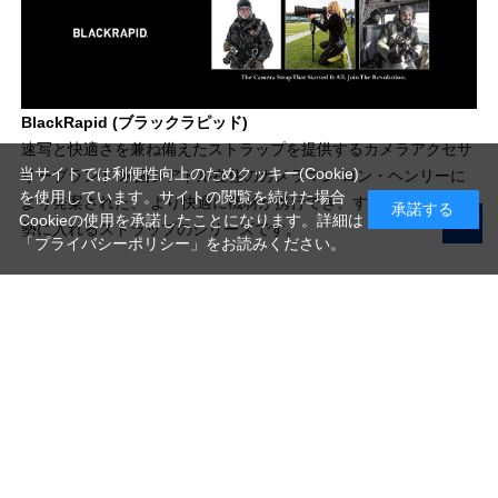
BlackRapid (ブラックラピッド)
速写と快適さを兼ね備えたストラップを提供するカメラアクセサ
当サイトでは利便性向上のためクッキー(Cookie)
リーブランド 米国シアトル在住のカメラマン ロン・ヘンリーに
を使用しています。サイトの閲覧を続けた場合
より発案された、 より快適に機材が携行でき、すばやく撮影体
承諾する
Cookieの使用を承諾したことになります。詳細は
勢に入れるストラップのシリーズです。
「プライバシーポリシー」
をお読みください。
写真機材から素材まで10000点以上。
日本最大級の品揃え！
ご利用ガイド
ご利用規約