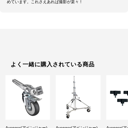
めています。これさえあれば撮影が楽々！
よく一緒に購入されている商品
Avenger(アベンジャー)
Avenger(アベンジャー)
Avenger