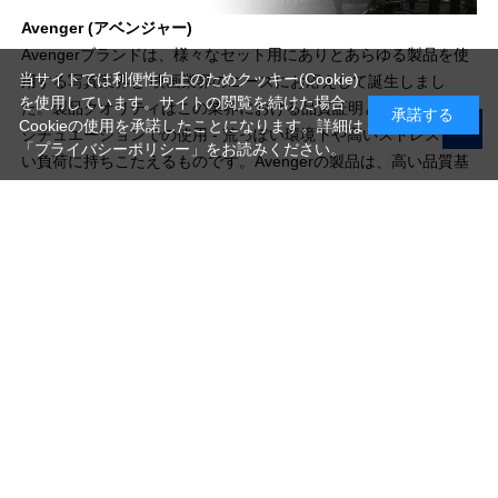
Avenger (アベンジャー)
Avengerブランドは、様々なセット用にありとあらゆる製品を使
当サイトでは利便性向上のためクッキー(Cookie)
用する写真業界と 映画業界のニーズにお応えして誕生しまし
を使用しています。サイトの閲覧を続けた場合
た。製品クオリティはこの業界における品質証明となり、極端な
承諾する
Cookieの使用を承諾したことになります。詳細は
シチュエーションでの使用 - 荒っぽい環境下や高いストレス、重
「プライバシーポリシー」
をお読みください。
い負荷に持ちこたえるものです。Avengerの製品は、高い品質基
準と、映画業界のパフォーマンスニーズにマッチするように設計
されています。
写真機材から素材まで10000点以上。
日本最大級の品揃え！
ご利用ガイド
ご利用規約