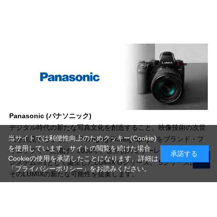
Panasonic (パナソニック)
デジタル時代の新たな写真文化を創造すること。映像技術の次世
当サイトでは利便性向上のためクッキー(Cookie)
代を先見すること。 「Changing Photography」をブランド・フ
を使用しています。サイトの閲覧を続けた場合
ィロソフィーに掲げ、2008年、世界初のミラーレス一眼カメラ
承諾する
Cookieの使用を承諾したことになります。詳細は
システム※1として誕生したLUMIX Gシリーズ。 Sシリーズは、
「プライバシーポリシー」
をお読みください。
そのLUMIXの新たな可能性を提案します。