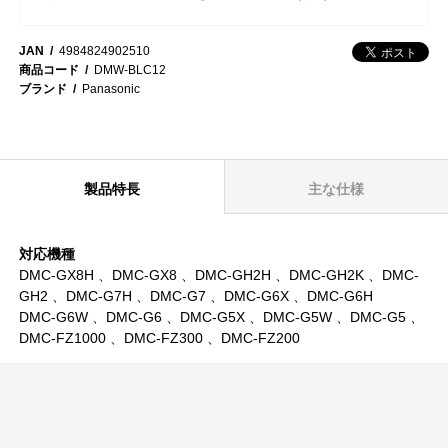
JAN
4984824902510
商品コード
DMW-BLC12
ブランド
Panasonic
製品特長
主な仕様
対応機種
DMC-GX8H 、DMC-GX8 、DMC-GH2H 、DMC-GH2K 、DMC-
GH2 、DMC-G7H 、DMC-G7 、DMC-G6X 、DMC-G6H
DMC-G6W 、DMC-G6 、DMC-G5X 、DMC-G5W 、DMC-G5 、
DMC-FZ1000 、DMC-FZ300 、DMC-FZ200