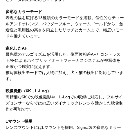
多彩なカラーモード
表現の幅を広げる13種類のカラーモードを搭載。個性的なティー
ルアンドオレンジ、パウダーブルー、ウォームゴールドから、創
造性と汎用性の高さを両立したリッチとカームまで、幅広いモー
ドを備えています。
進化したAF
最先端のアルゴリズムを活用した、像面位相差AFとコントラス
トAFによるハイブリッドオートフォーカスシステムが被写体を
正確かつ確実に捉えます。
被写体検出モードでは人物に加え、犬・猫の検出に対応していま
す。
映像撮影（6K，L-Log）
高精細な6Kでの映像撮影や、L-Logでの収録に対応し、フルサイ
ズセンサーならではの広いダイナミックレンジを活かした映像制
作が可能です。
Lマウント採用
レンズマウントにはLマウントを採用。Sigma製の多彩なミラー