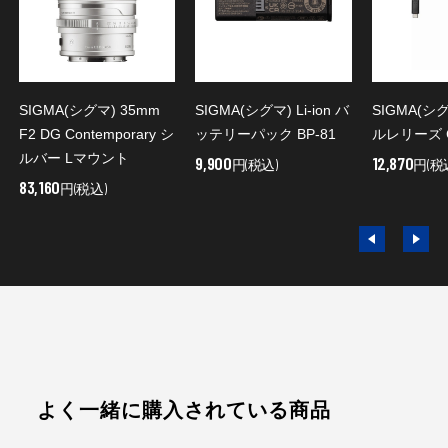
SIGMA(シグマ) 35mm
SIGMA(シグマ) Li-ion バ
SIGMA(シ
F2 DG Contemporary シ
ッテリーパック BP-81
ルレリーズ C
ルバー Lマウント
9,900
12,870
円(税込)
円(税
83,160
円(税込)
よく一緒に購入されている商品