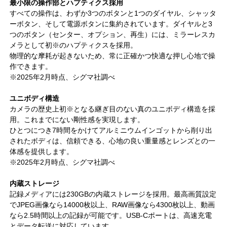
最小限の操作部とハプティクス採用
すべての操作は、わずか3つのボタンと1つのダイヤル、シャッタ
ーボタン、そして電源ボタンに集約されています。ダイヤルと3
つのボタン（センター、オプション、再生）には、ミラーレスカ
メラとして初※のハプティクスを採用。
物理的な摩耗が起きないため、常に正確かつ快適な押し心地で操
作できます。
※2025年2月時点、シグマ社調べ
ユニボディ構造
カメラの歴史上初※となる継ぎ目のない真のユニボディ構造を採
用。これまでにない剛性感を実現します。
ひとつにつき7時間をかけてアルミニウムインゴットから削り出
されたボディは、信頼できる、心地の良い重量感とレンズとの一
体感を提供します。
※2025年2月時点、シグマ社調べ
内蔵ストレージ
記録メディアには230GBの内蔵ストレージを採用。最高画質設定
でJPEG画像なら14000枚以上、RAW画像なら4300枚以上、動画
なら2.5時間以上の記録が可能です。USB-Cポートは、高速充電
とデータ転送に対応しています。