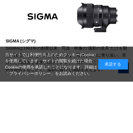
SIGMA (シグマ)
SIGMAは1961年の創業以来、写真・映像の“撮影の道具”だけを製
当サイトでは利便性向上のためクッキー(Cookie)
造・販売。特別な瞬間と幸せをつなぐ写真や映像に寄り添い、革
を使用しています。サイトの閲覧を続けた場合
新性と高品質を追求し続けています。世界中どこでも楽しめる製
承諾する
Cookieの使用を承諾したことになります。詳細は
品を提供することで、撮影の喜びと感動を支えます。
「プライバシーポリシー」
をお読みください。
写真機材から素材まで10000点以上。
日本最大級の品揃え！
ご利用ガイド
ご利用規約