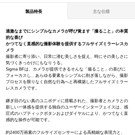
製品特長
主な仕様
過激なまでにシンプルなカメラが呼び覚ます「撮ること」の本質
的な喜び
かつてなく直感的な撮影体験を提供するフルサイズミラーレスカ
メラ
撮影者に寄り添い、日常に潜む美しさを捉え、時にその美しさに
気づくきっかけにもなりうる。
Sigma BFは、カメラが提供できるそんな「撮ること」の喜びに
フォーカスし、あらゆる要素をシンプルに削ぎ落しながら、撮影
プロセスを限りなく自然な行為へと再構築したフルサイズミラー
レスカメラです。
継ぎ目のない真のユニボディに搭載された、撮影者とカメラとの
新しい一体感を提供する独自のユーザーインターフェイスは、感
圧式のハプティックボタンおよびダイヤルにより、かつてなく直
感的な操作が可能です。
約2400万画素のフルサイズセンサーによる高精細な表現力と、