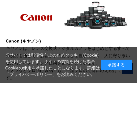
Canon (キヤノン)
キヤノンは、レンズ交換式デジタルカメラをはじめとするすべて
当サイトでは利便性向上のためクッキー(Cookie)
の製品を通じて、お客さまの暮らしを豊かに彩り、人に寄り添い
を使用しています。サイトの閲覧を続けた場合
ながら、イメージング技術を進化させています。デジタルシネマ
承諾する
Cookieの使用を承諾したことになります。詳細は
カメラなどプロ向け製品でも、一流プロの期待に応え続けていま
「プライバシーポリシー」
をお読みください。
す。
写真機材から素材まで10000点以上。
日本最大級の品揃え！