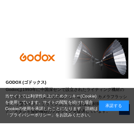
GODOX (ゴドックス)
Godoxは1993年に中国深センで設立されたライティング機材の
当サイトでは利便性向上のためクッキー(Cookie)
メーカーです。取り扱い商品は、ビデオライト、カメラフラッシ
を使用しています。サイトの閲覧を続けた場合
ュ、 小型ライト、 フラッシュトリガーおよび制御システムな
承諾する
Cookieの使用を承諾したことになります。詳細は
ど、スタジオ撮影機器のフルラインを提供しています。
「プライバシーポリシー」
をお読みください。