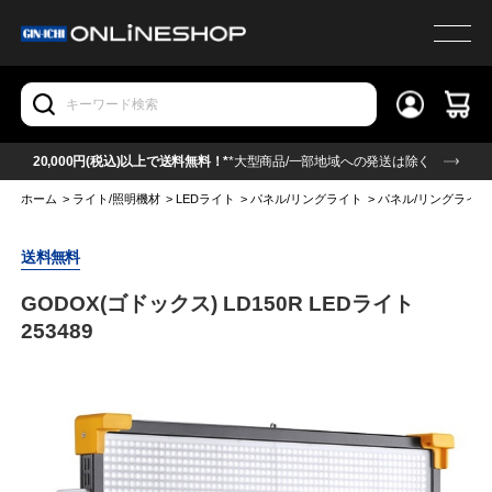
20,000円(税込)以上で送料無料！*
*大型商品/一部地域への発送は除く
ホーム
>
ライト/照明機材
>
LEDライト
>
パネル/リングライト
>
パネル/リングライト(
送料無料
GODOX(ゴドックス) LD150R LEDライト
253489