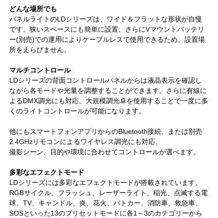
どんな場所でも
パネルライトのLDシリーズは、ワイド＆フラットな形状が自慢
です。狭いスペースにも簡単に設置、さらにVマウントバッテリ
ー(別売)での運用によりケーブルレスで使用できるため、設置場
所をえらびません。
マルチコントロール
LDシリーズの背面コントロールパネルからは液晶表示を確認し
ながら各モードや光量を調整することができます。さらに有線に
よるDMX調光にも対応。大規模調光卓を使用することで一度に多
くのライトコントロールが可能になります。
他にもスマートフォンアプリからのBluetooth接続、または別売
2.4GHzリモコンによるワイヤレス調光にも対応。
撮影シーン、目的や環境に合わせてコントロールが選べます。
多彩なエフェクトモード
LDシリーズには多彩なエフェクトモードが搭載されています。
RGBサイクル、フラッシュ、レーザーライト、稲光、点滅する電
球、TV、キャンドル、炎、花火、パトカー、消防車、救急車、
SOSといった13のプリセットモードに各1～3のカテゴリーから