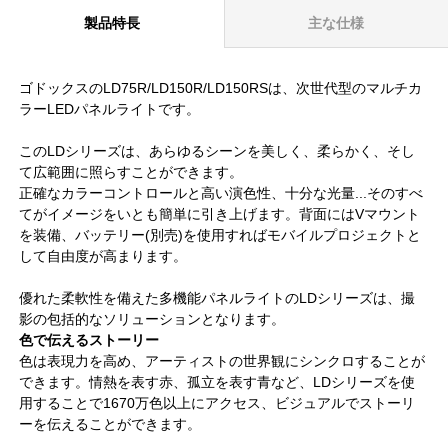
製品特長
主な仕様
ゴドックスのLD75R/LD150R/LD150RSは、次世代型のマルチカ
ラーLEDパネルライトです。
このLDシリーズは、あらゆるシーンを美しく、柔らかく、そし
て広範囲に照らすことができます。
正確なカラーコントロールと高い演色性、十分な光量...そのすべ
てがイメージをいとも簡単に引き上げます。背面にはVマウント
を装備、バッテリー(別売)を使用すればモバイルプロジェクトと
して自由度が高まります。
優れた柔軟性を備えた多機能パネルライトのLDシリーズは、撮
影の包括的なソリューションとなります。
色で伝えるストーリー
色は表現力を高め、アーティストの世界観にシンクロすることが
できます。情熱を表す赤、孤立を表す青など、LDシリーズを使
用することで1670万色以上にアクセス、ビジュアルでストーリ
ーを伝えることができます。