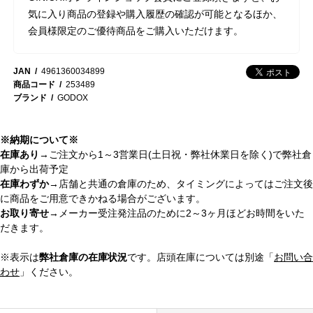
気に入り商品の登録や購入履歴の確認が可能となるほか、
会員様限定のご優待商品をご購入いただけます。
JAN
4961360034899
商品コード
253489
ブランド
GODOX
※納期について※
在庫あり
→ご注文から1～3営業日(土日祝・弊社休業日を除く)で弊社倉
庫から出荷予定
在庫わずか
→店舗と共通の倉庫のため、タイミングによってはご注文後
に商品をご用意できかねる場合がございます。
お取り寄せ
→メーカー受注発注品のために2～3ヶ月ほどお時間をいた
だきます。
※表示は
弊社倉庫の在庫状況
です。店頭在庫については別途「
お問い合
わせ
」ください。