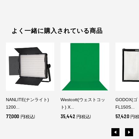
よく一緒に購入されている商品
NANLITE(ナンライト)
Westcott(ウェストコッ
GODOX(
1200...
ト) X...
FL150S...
77,000
35,442
57,420
円(税込)
円(税込)
円(税