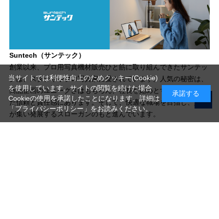
Suntech（サンテック）
創業以来、プロ用写真機材販売ひと筋に取り組んできたサンテッ
当サイトでは利便性向上のためクッキー(Cookie)
クは、スタジオやプロ写真家に愛されています。人気の秘密は、
を使用しています。サイトの閲覧を続けた場合
商品企画のユニークさはもちろん、社長を始めとする社員が築い
承諾する
Cookieの使用を承諾したことになります。詳細は
た信頼と責任感にあります。そして、快適な職場を目指し、人々
「プライバシーポリシー」
をお読みください。
が集い発展するスローガンのもと進んでいます。
写真機材から素材まで10000点以上。
日本最大級の品揃え！
ご利用ガイド
ご利用規約