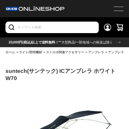
20,000円(税込)以上で送料無料！*
*大型商品/一部地域への発送は除く
ホーム
>
ライト/照明機材
>
ストロボ関連アクセサリー
>
アンブレラ
>
アンブレラ(ホ
suntech(サンテック) ICアンブレラ ホワイト
W70