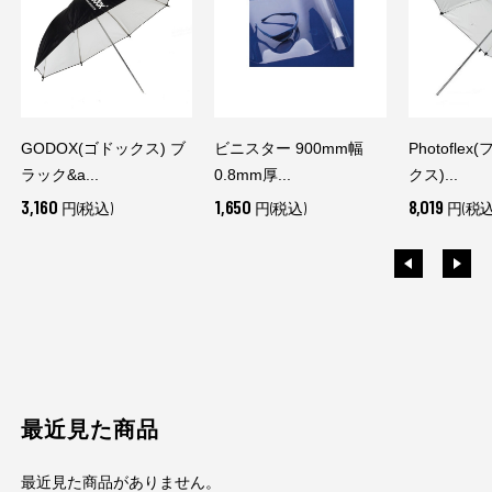
GODOX(ゴドックス) ブ
ビニスター 900mm幅
Photofle
ラック&a...
0.8mm厚...
クス)...
3,160
1,650
8,019
円(税込)
円(税込)
円(税込
最近見た商品
最近見た商品がありません。