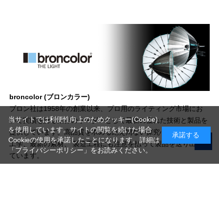
broncolor (ブロンカラー)
ブロン社は1958年の創業以来、プロ用のライティング市場にお
当サイトでは利便性向上のためクッキー(Cookie)
いて実績を誇る業界のリーダーとして最新の優れた技術と製品を
を使用しています。サイトの閲覧を続けた場合
提供しています。高品質を求める絶え間ない探究心は、常に電気
承諾する
Cookieの使用を承諾したことになります。詳細は
工学、最新の素材、 製造工程にも注意を払って製品を送り出し
「プライバシーポリシー」
をお読みください。
ています。