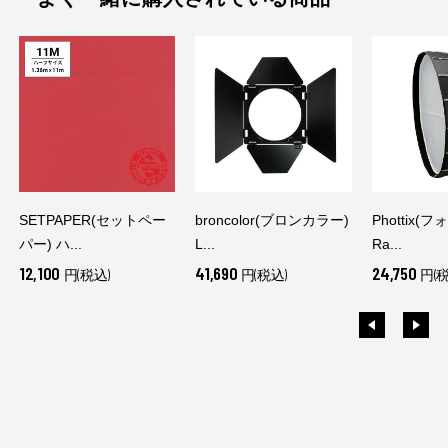
SETPAPER(セットペー
broncolor(ブロンカラー)
Phottix(
パー) ハ...
L...
Ra...
12,100
41,690
24,750
円(税込)
円(税込)
円(税