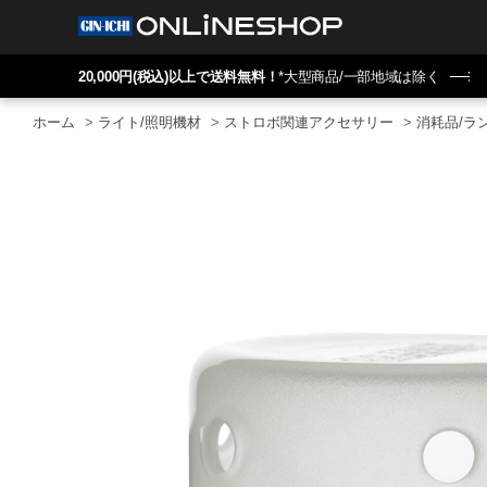
20,000円(税込)以上で送料無料！
*大型商品/一部地域は除く
ホーム
>
ライト/照明機材
>
ストロボ関連アクセサリー
>
消耗品/ラ