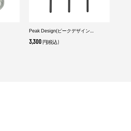
Peak Design(ピークデザイン...
thin
3,300
51,7
円(税込)