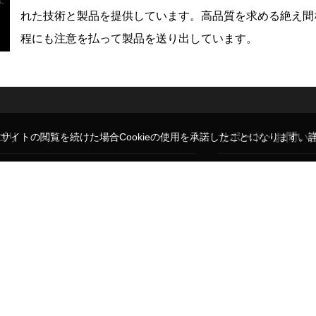
れた技術と製品を提供しています。高品質を求める絶え間
程にも注意を払って製品を送り出しています。
ゴリ
サポート・お問い
。サイトの閲覧を続けた場合Cookieの使用を承諾したことになります。
レンズ
ご利用ガイド
ド
三脚・一脚
よくある質問・お問い
ト
モニター
弊社販売代理ブランド
背景用品
修理のご相談
バッグ
レンタルについて
ア
ブランド一覧
法人のお客さま
施工事例一覧