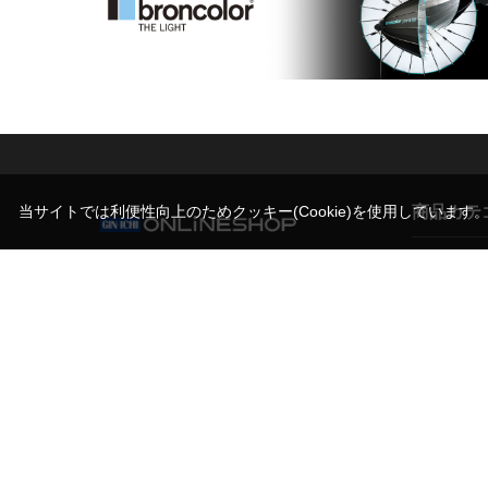
商品カテ
当サイトでは利便性向上のためクッキー(Cookie)を使用しています
営業時間（お問い合わせ受付時間）
カメラ
10:00～17:30(土日祝日休業)
撮影スタン
写真機材から素材まで10000点以上。
機材サポー
日本最大級の品揃え！プロフェッショナルのた
めのセレクトショップ。
ライト/照明
マイク/音響
記録メディ
古物営業法に基づく表示
銀一株式会社 東京都公安委員会許可
第301072016450号