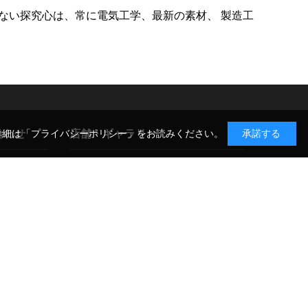
ない探究心は、常に電気工学、最新の素材、 製造工
合わせ
店舗・ギャラリー
詳細は
「プライバシーポリシー」
をお読みください。
承諾する
GIN-ICHI スタジオショップ
TAX-FREE SHOP
合わせ
〒104-0052 東京都中央区月島1-14-9
について
店舗詳細・アクセス >
CO-CO PHOTO SALON
〒104-0061 東京都中央区銀座3-11-14
展示案内・アクセス >