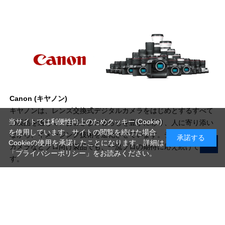
Canon (キヤノン)
キヤノンは、レンズ交換式デジタルカメラをはじめとするすべて
当サイトでは利便性向上のためクッキー(Cookie)
の製品を通じて、お客さまの暮らしを豊かに彩り、人に寄り添い
を使用しています。サイトの閲覧を続けた場合
ながら、イメージング技術を進化させています。デジタルシネマ
承諾する
Cookieの使用を承諾したことになります。詳細は
カメラなどプロ向け製品でも、一流プロの期待に応え続けていま
「プライバシーポリシー」
をお読みください。
す。