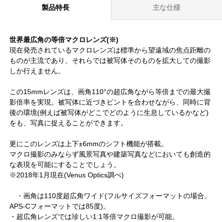
製品特長
主な仕様
世界最広角の等倍マクロレンズ(※)
現在発売されているマクロレンズは標準から望遠域の焦点距離の
ものが主流であり、それらでは被写体そのものを拡大しての撮影
しか行えません。
この15mmレンズは、画角110°の超広角ながら等倍までの最大撮
影倍率を実現。被写体に近づきピントを合わせながら、同時に背
後の環境(例えば被写体がどこでどのように生息しているかなど)
をも、写真に捉えることができます。
更にこのレンズは上下±6mmのシフト機能が搭載。
マクロ撮影のみならず風景写真や建築写真などにおいても創造的
な表現を可能にすることでしょう。
※2018年1月現在(Venus Optics調べ)
・画角は110度超広角ワイド(フルサイズフォーマットの場合。
APS-Cフォーマットでは85度)。
・超広角レンズでは珍しい1:1等倍マクロ撮影が可能。