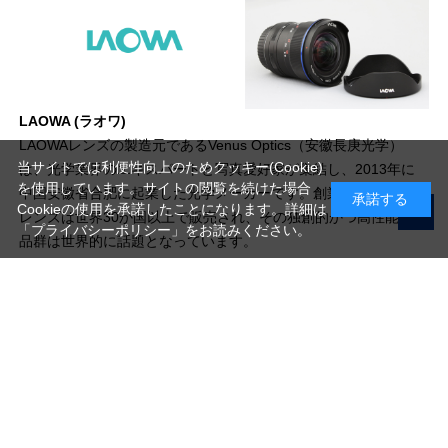
LAOWA (ラオワ)
LAOWAレンズの製造元であるVenus Optics（安徽長庚光学）
当サイトでは利便性向上のためクッキー(Cookie)
は、光学業界のエキスパートと写真愛好家が集結し、2013年に
を使用しています。サイトの閲覧を続けた場合
中国安徽省合肥に起業した光学メーカーです。創業以来LAOWA
承諾する
Cookieの使用を承諾したことになります。詳細は
レンズは世界30か国以上で販売され、その独創的かつ高性能な製
「プライバシーポリシー」
をお読みください。
品群は世界的に話題となっています。
写真機材から素材まで10000点以上。
日本最大級の品揃え！