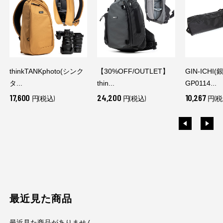
thinkTANKphoto(シンク
【30%OFF/OUTLET】
GIN-ICHI(
タ...
thin...
GP0114...
17,600
24,200
10,267
円(税込)
円(税込)
円(税
最近見た商品
最近見た商品がありません。