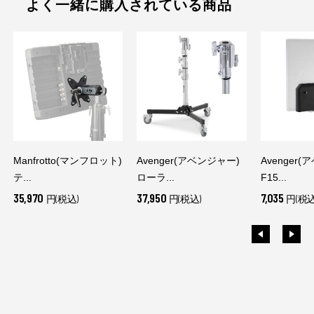
よく一緒に購入されている商品
Manfrotto(マンフロット)
Avenger(アベンジャー)
Avenger
テ...
ローラ...
F15...
35,970
37,950
7,035
円(税込)
円(税込)
円(税込