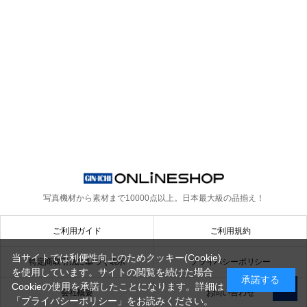
写真機材から素材まで10000点以上。
日本最大級の品揃え！
ご利用ガイド
ご利用規約
当サイトでは利便性向上のためクッキー(Cookie)
特定商取引法に基づく表示
プライバシーポリシー
を使用しています。サイトの閲覧を続けた場合
承諾する
Cookieの使用を承諾したことになります。詳細は
会社概要
お問い合わせ
「プライバシーポリシー」
をお読みください。