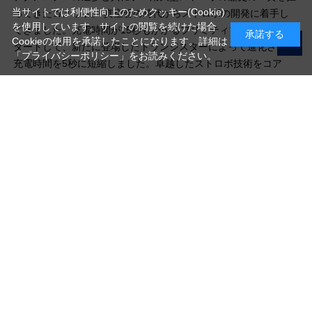
当サイトでは利便性向上のためクッキー(Cookie)
ってきたコメット。 真空管の時代からストロボの開発に着手し
を使用しています。サイトの閲覧を続けた場合
てきました。充電時間が15秒もかかるプリミティブな回路からス
承諾する
Cookieの使用を承諾したことになります。詳細は
タートして、新たに登場したトランジスターによって進化させ、
「プライバシーポリシー」
をお読みください。
充電時間を5秒に短縮しました。卓越したストロボ技術をコア
に、さまざまな業種・業態で活用されています。
写真機材から素材まで10000点以上。
日本最大級の品揃え！
ご利用ガイド
ご利用規約
特定商取引法に基づく表示
プライバシーポリシー
会社概要
お問い合わせ