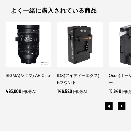
よく一緒に購入されている商品
SIGMA(シグマ) AF Cine
IDX(アイディーエクス)
Osee(オーシ
...
Bマウント...
ー...
495,000
146,520
15,840
円(税込)
円(税込)
円(税