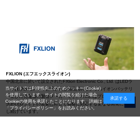
FXLION (エフエックスライオン)
中国北京に於いて設立されたFXlion Electronic Co., Ltd. はLEDラ
当サイトでは利便性向上のためクッキー(Cookie)
イト及び放送業界で使用される高品質のリチウムイオンバッテリ
を使用しています。サイトの閲覧を続けた場合
ー並びに充電器の製造メーカーです。FXlionはプロ用のカメラを
承諾する
Cookieの使用を承諾したことになります。詳細は
含めLEDライトの需要に対して適格に対応する更なる開発に努力
「プライバシーポリシー」
をお読みください。
し続けています。