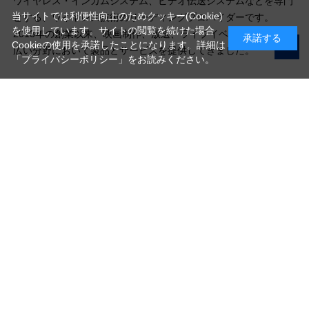
ワイヤレス・インカムシステム、ビデオ伝送システムなどを専門
当サイトでは利便性向上のためクッキー(Cookie)
とする、ワイヤレス技術のリーディングプロバイダーです。
を使用しています。サイトの閲覧を続けた場合
2013年の創業以来、映画制作、放送、ライブイベントなど、幅
承諾する
Cookieの使用を承諾したことになります。詳細は
広い分野において製品とサービスを提供してきました。
「プライバシーポリシー」
をお読みください。
写真機材から素材まで10000点以上。
日本最大級の品揃え！
ご利用ガイド
ご利用規約
特定商取引法に基づく表示
プライバシーポリシー
会社概要
お問い合わせ