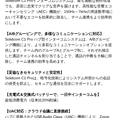
Solidcom C1 Proインターコムシステムは、最も過酷な制作現場
でも、原音に忠実でクリアな音声を届けます。高性能な音響エコ
ーキャンセリング（AEC）機能が、150Hz～7kHzの周波数帯域に
おいて不要なエコーを効果的に除去し、チーム連携をより効率的
にします。
【A/Bグルーピングで、多様なコミュニケーションに対応】
Solidcom C1 Pro ハブ型インターコムシステムは、A/Bグルーピ
ング機能により、より多彩なコミュニケーションオプションを提
供します。チーム内のグループAとグループBに、それぞれ独立
した通話チャンネルを割り当てることで、通話の中断を大幅に排
除し、チーム連携の効率を高めます。
【妥協なきセキュリティと安定性】
Solidcom C1 Proは、暗号化技術によりシステム外部からの会話
の傍受を防止し、セキュアな通信を完全にサポートします。
【充電式＆交換式バッテリーで、一日中インターコムを】
超低消費電力（従来比20%削減）
【UAC対応：クラウド会議に直接接続】
ハブに搭載されたUSB Audio Class（UAC）機能により、Zoom