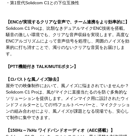
・第1世代Solidcom C1との下位互換性
【ENCが実現するクリアな音声で、チーム連携をより効率的に】
Solidcom C1 Proは、比類なきデュアルマイクENC技術を搭載。
騒音の激しい環境でも、クリアな音声収録を実現します。高度な
ENCアルゴリズムによって音声信号を処理し、周囲のノイズを効
果的に打ち消すことで、濁りのないクリアな音質をお届けしま
す。
【PTT機能付き TALK/MUTEボタン】
【ロバストな風ノイズ除去】
屋外での映像制作において、風ノイズに悩まされていませんか？
Solidcom C1 Proは、風がマイクに直接当たるのを防ぐ多角的な
ソリューションを提供します。メインマイク用に設計されたウィ
ンドフィルターとしてのY5フェルトペーパーと、マイククッショ
ンの組み合わせにより、風ノイズが課題となる現場でも、安心し
て制作に集中できます。
【150Hz～7kHz ワイドバンドオーディオ（AEC搭載）】