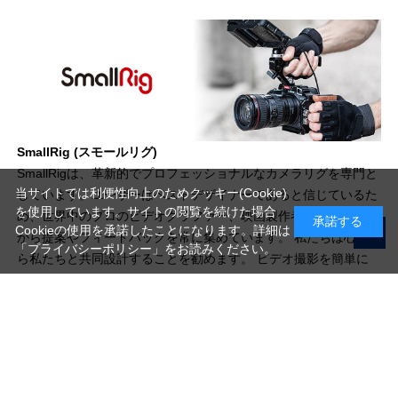
SmallRig (スモールリグ)
SmallRigは、革新的でプロフェッショナルなカメラリグを専門と
当サイトでは利便性向上のためクッキー(Cookie)
しています。ユーザーはベストデザイナーであると信じているた
を使用しています。サイトの閲覧を続けた場合
め、世界中のプロのビデオグラファー、映画製作者、写真愛好家
承諾する
Cookieの使用を承諾したことになります。詳細は
から提案やフィードバックを常に集めています。 私たちは心か
「プライバシーポリシー」
をお読みください。
ら私たちと共同設計することを勧めます。 ビデオ撮影を簡単に
するために一緒に努力しましょう。