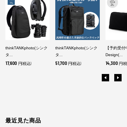
thinkTANKphoto(シンク
thinkTANKphoto(シンク
【予約受付中
タ...
タ...
Design(...
17,600
51,700
14,300
円(税込)
円(税込)
円(税
最近見た商品