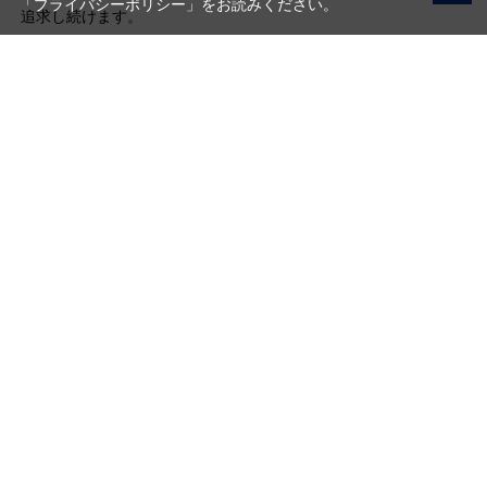
「プライバシーポリシー」
をお読みください。
追求し続けます。
写真機材から素材まで10000点以上。
日本最大級の品揃え！
ご利用ガイド
ご利用規約
特定商取引法に基づく表示
プライバシーポリシー
会社概要
お問い合わせ