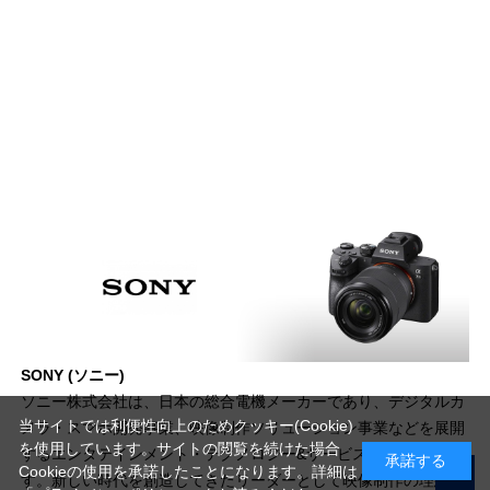
SONY (ソニー)
ソニー株式会社は、日本の総合電機メーカーであり、デジタルカ
当サイトでは利便性向上のためクッキー(Cookie)
メラ・スマホ開発事業、映像制作ソリューション事業などを展開
を使用しています。サイトの閲覧を続けた場合
するエンタテインメント・テクノロジー&サービス事業を担いま
承諾する
Cookieの使用を承諾したことになります。詳細は
す。新しい時代を創造してきたリーダーとして映像制作の理想を