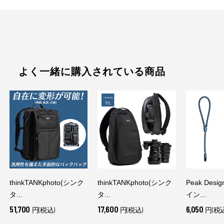
よく一緒に購入されている商品
thinkTANKphoto(シンク
thinkTANKphoto(シンク
Peak Des
タ...
タ...
イン...
51,700
17,600
6,050
円(税込)
円(税込)
円(税込