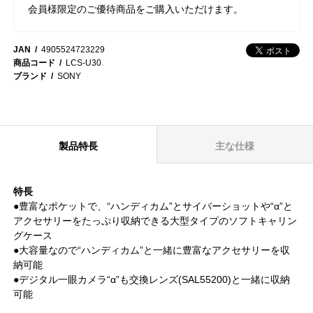
会員様限定のご優待商品をご購入いただけます。
JAN
4905524723229
商品コード
LCS-U30
ブランド
SONY
製品特長
主な仕様
特長
●豊富なポケットで、“ハンディカム”とサイバーショットや“α”と
アクセサリーをたっぷり収納できる大型タイプのソフトキャリン
グケース
●大容量なので“ハンディカム”と一緒に豊富なアクセサリーを収
納可能
●デジタル一眼カメラ“α”も交換レンズ(SAL55200)と一緒に収納
可能