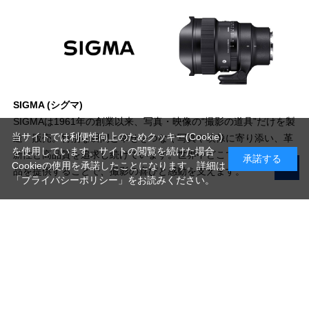
SIGMA (シグマ)
SIGMAは1961年の創業以来、写真・映像の“撮影の道具”だけを製
当サイトでは利便性向上のためクッキー(Cookie)
造・販売。特別な瞬間と幸せをつなぐ写真や映像に寄り添い、革
を使用しています。サイトの閲覧を続けた場合
新性と高品質を追求し続けています。世界中どこでも楽しめる製
承諾する
Cookieの使用を承諾したことになります。詳細は
品を提供することで、撮影の喜びと感動を支えます。
「プライバシーポリシー」
をお読みください。
写真機材から素材まで10000点以上。
日本最大級の品揃え！