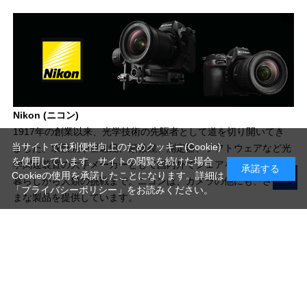
Nikon (ニコン)
1917年の創業以来、光学技術の先駆者として道を切り開いてき
当サイトでは利便性向上のためクッキー(Cookie)
ました。双眼鏡や望遠鏡、顕微鏡、測定器、ソフトウェアなど光
を使用しています。サイトの閲覧を続けた場合
学関連装置の大手メーカーとして国内外でシェアを広げ、普段の
承諾する
Cookieの使用を承諾したことになります。詳細は
暮らしから人類の挑戦まで。ニコンは、カメラの他にも、さまざ
「プライバシーポリシー」
をお読みください。
まな製品を提供しています。