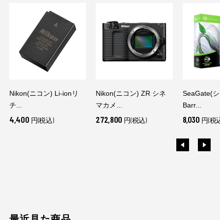
Nikon(ニコン) Li-ionリ
Nikon(ニコン) ZR シネ
SeaGate
チ...
マカメ...
Barr...
4,400
272,800
8,030
円(税込)
円(税込)
円(税込
最近見た商品