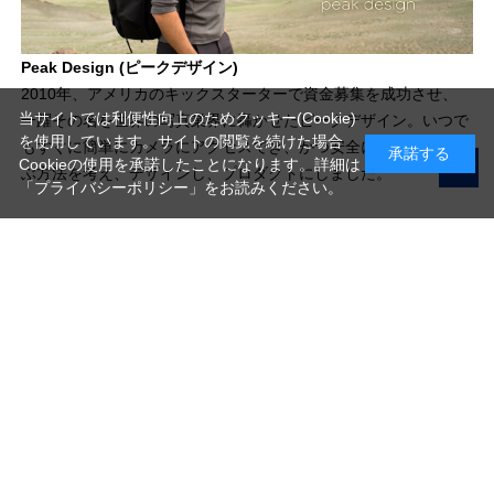
Peak Design (ピークデザイン)
2010年、アメリカのキックスターターで資金募集を成功させ、
当サイトでは利便性向上のためクッキー(Cookie)
一躍その名を世界の写真業界に轟かせたピークデザイン。いつで
を使用しています。サイトの閲覧を続けた場合
もすぐに簡単にカメラにアクセスでき、かつ安全にそれを持ち運
承諾する
Cookieの使用を承諾したことになります。詳細は
ぶ方法を考え、デザインし、プロダクトにしました。
「プライバシーポリシー」
をお読みください。
写真機材から素材まで10000点以上。
日本最大級の品揃え！
ご利用ガイド
ご利用規約
特定商取引法に基づく表示
プライバシーポリシー