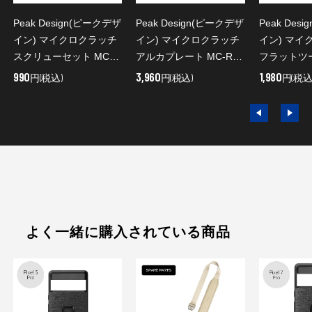
Peak Design(ピークデザ
Peak Design(ピークデザ
Peak Des
イン) マイクロクラッチ
イン) マイクロクラッチ
イン) マイ
スクリューセット MC-
アルカプレート MC-R-
フラットツー
R-SS-1/保守パーツ
AP-1/保守パーツ
FT-1/保守
990
3,960
1,980
円(税込)
円(税込)
円(税込
よく一緒に購入されている商品