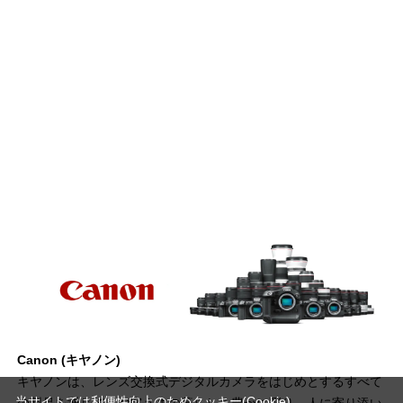
Canon (キヤノン)
キヤノンは、レンズ交換式デジタルカメラをはじめとするすべて
当サイトでは利便性向上のためクッキー(Cookie)
の製品を通じて、お客さまの暮らしを豊かに彩り、人に寄り添い