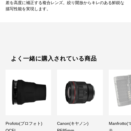
差を高度に補正する複合レンズ。絞り開放からキレのある鮮鋭な
描写性能を実現します。
よく一緒に購入されている商品
Profoto(プロフォト)
Canon(キヤノン)
Manfrott
OCFI...
RF85mm ...
テ...