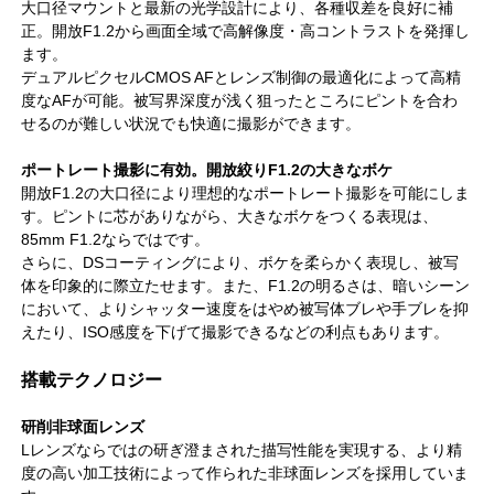
大口径マウントと最新の光学設計により、各種収差を良好に補
正。開放F1.2から画面全域で高解像度・高コントラストを発揮し
ます。
デュアルピクセルCMOS AFとレンズ制御の最適化によって高精
度なAFが可能。被写界深度が浅く狙ったところにピントを合わ
せるのが難しい状況でも快適に撮影ができます。
ポートレート撮影に有効。開放絞りF1.2の大きなボケ
開放F1.2の大口径により理想的なポートレート撮影を可能にしま
す。ピントに芯がありながら、大きなボケをつくる表現は、
85mm F1.2ならではです。
さらに、DSコーティングにより、ボケを柔らかく表現し、被写
体を印象的に際立たせます。また、F1.2の明るさは、暗いシーン
において、よりシャッター速度をはやめ被写体ブレや手ブレを抑
えたり、ISO感度を下げて撮影できるなどの利点もあります。
搭載テクノロジー
研削非球面レンズ
Lレンズならではの研ぎ澄まされた描写性能を実現する、より精
度の高い加工技術によって作られた非球面レンズを採用していま