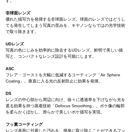
す。
非球面レンズ
優れた描写力を発揮する非球面レンズ。球面のレンズではどうし
ても発生してしまう写真の歪みを、キヤノンならではの光学技術
で取り除きます。
UDレンズ
写真の色にじみを効率的に除去するUDレンズ。鮮明で美しい描
写と、コンパクトなレンズ設計を可能にします。
ASC
フレア・ゴーストを大幅に低減するコーティング「Air Sphere
Coating」。垂直に入る光の反射防止に効果を発揮。
DS
レンズの中心部から周辺に向け、徐々に透過率を下げながら光を
遮る効果を持つ蒸着技術「Defocus Smoothing」。ボケ像の輪郭
を柔らかくぼかし、滑らかで美しいボケ描写を実現。
フッ素コーティング
レンズ表面に付着した汚れを、簡単に取り除くことができるフッ