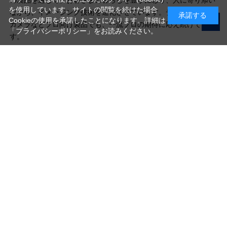
を使用しています。サイトの閲覧を続けた場合
ながら、イメージング技術を進化させています。デジタルシネマ
承諾する
Cookieの使用を承諾したことになります。詳細は
カメラなどプロ向け製品でも、一流プロの期待に応え続けていま
「プライバシーポリシー」
をお読みください。
す。
写真機材から素材まで10000点以上。
日本最大級の品揃え！
ご利用ガイド
ご利用規約
特定商取引法に基づく表示
プライバシーポリシー
会社概要
お問い合わせ