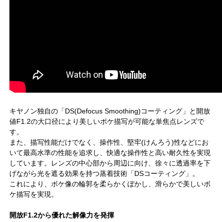
キヤノン独自の「DS(Defocus Smoothing)コーティング」と開放
値F1.2の大口径により美しいボケ描写が可能な単焦点レンズで
す。
また、描写性能だけでなく、操作性、堅牢(けんろう)性などにお
いて最高水準の性能を追求し、快適な操作性と高い耐久性を実現
しています。レンズの中心部から周辺に向け、徐々に透過率を下
げながら光を遮る効果を持つ蒸着技術「DSコーティング」。
これにより、ボケ像の輪郭を柔らかくぼかし、滑らかで美しいボ
ケ描写を実現。
開放F1.2から優れた解像力を発揮