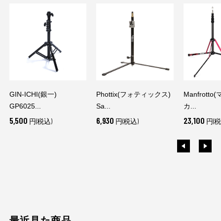
GIN-ICHI(銀一)
Phottix(フォティックス)
Manfrott
GP6025...
Sa...
カ...
5,500
6,930
23,100
円(税込)
円(税込)
円(税
最近見た商品