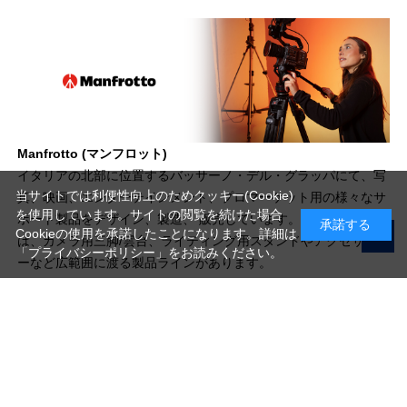
Manfrotto (マンフロット)
イタリアの北部に位置するバッサーノ・デル・グラッパにて、写
当サイトでは利便性向上のためクッキー(Cookie)
真、映画、エンターテインメント、プロマーケット用の様々なサ
を使用しています。サイトの閲覧を続けた場合
ポート製品をデザイン、製造、 販売しています。当ブランド
承諾する
Cookieの使用を承諾したことになります。詳細は
は、カメラ用三脚/雲台、ライティング用スタンドやアクセサリ
「プライバシーポリシー」
をお読みください。
ーなど広範囲に渡る製品ラインがあります。