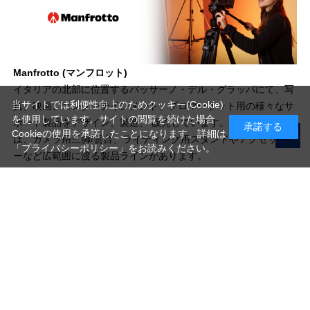
Manfrotto (マンフロット)
イタリアの北部に位置するバッサーノ・デル・グラッパにて、写
当サイトでは利便性向上のためクッキー(Cookie)
真、映画、エンターテインメント、プロマーケット用の様々なサ
を使用しています。サイトの閲覧を続けた場合
ポート製品をデザイン、製造、 販売しています。当ブランド
承諾する
Cookieの使用を承諾したことになります。詳細は
は、カメラ用三脚/雲台、ライティング用スタンドやアクセサリ
「プライバシーポリシー」
をお読みください。
ーなど広範囲に渡る製品ラインがあります。
写真機材から素材まで10000点以上。
日本最大級の品揃え！
ご利用ガイド
ご利用規約