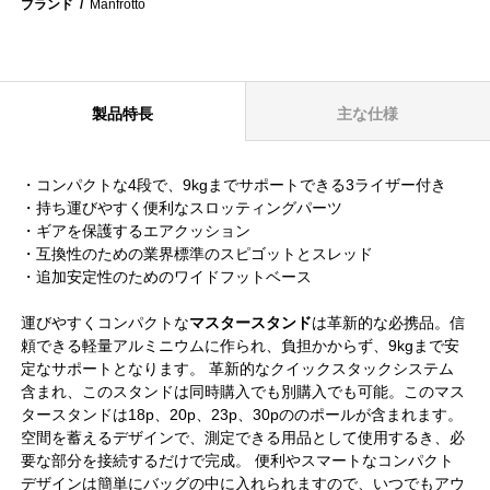
ブランド
Manfrotto
製品特長
主な仕様
・コンパクトな4段で、9kgまでサポートできる3ライザー付き
・持ち運びやすく便利なスロッティングパーツ
・ギアを保護するエアクッション
・互換性のための業界標準のスピゴットとスレッド
・追加安定性のためのワイドフットベース
運びやすくコンパクトな
マスタースタンド
は革新的な必携品。信
頼できる軽量アルミニウムに作られ、負担かからず、9kgまで安
定なサポートとなります。 革新的なクイックスタックシステム
含まれ、このスタンドは同時購入でも別購入でも可能。このマス
タースタンドは18p、20p、23p、30pののポールが含まれます。
空間を蓄えるデザインで、測定できる用品として使用するき、必
要な部分を接続するだけで完成。 便利やスマートなコンパクト
デザインは簡単にバッグの中に入れられますので、いつでもアウ