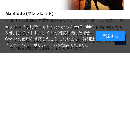
Manfrotto (マンフロット)
イタリアの北部に位置するバッサーノ・デル・グラッパにて、写
当サイトでは利便性向上のためクッキー(Cookie)
真、映画、エンターテインメント、プロマーケット用の様々なサ
を使用しています。サイトの閲覧を続けた場合
ポート製品をデザイン、製造、 販売しています。当ブランド
承諾する
Cookieの使用を承諾したことになります。詳細は
は、カメラ用三脚/雲台、ライティング用スタンドやアクセサリ
「プライバシーポリシー」
をお読みください。
ーなど広範囲に渡る製品ラインがあります。
写真機材から素材まで10000点以上。
日本最大級の品揃え！
ご利用ガイド
ご利用規約
特定商取引法に基づく表示
プライバシーポリシー