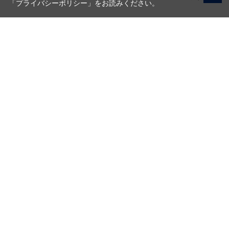
「プライバシーポリシー」
をお読みください。
写真機材から素材まで10000点以上。
日本最大級の品揃え！
ご利用ガイド
ご利用規約
特定商取引法に基づく表示
プライバシーポリシー
会社概要
お問い合わせ