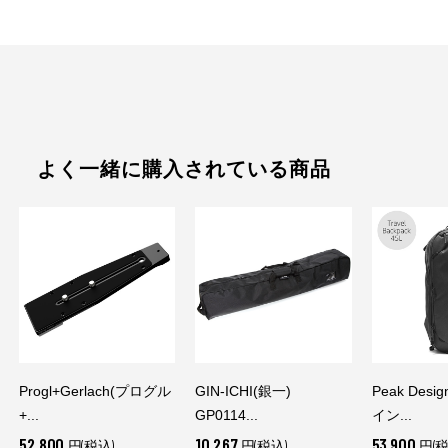
よく一緒に購入されている商品
Progl+Gerlach(プログル
GIN-ICHI(銀一)
Peak Des
+...
GP0114...
イン...
52,800
10,267
53,900
円(税込)
円(税込)
円(税