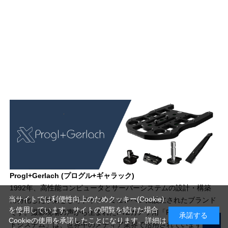
Progl+Gerlach (プログル+ギャラック)
1992年、高性能コンピュータとサーバーシステムの設計・構築
当サイトでは利便性向上のためクッキー(Cookie)
に特化した事業としてドイツ・ミュンヘンに設立されたブランド
を使用しています。サイトの閲覧を続けた場合
です。撮影現場の声から生まれたPTZカメラ用「PGX PTZマウン
承諾する
Cookieの使用を承諾したことになります。詳細は
トシステム」は、世界中のメディア業界で活用されています。