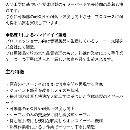
人間工学に基づいた立体縫製のイヤーパッドで長時間の装着も快
適です。
さらに可動部の耐久性や耐落下強度も向上させ、プロユースに耐
え得る品質を実現しています。
◆熟練工によるハンドメイド製造
プロフェッショナル向け音響製品を生産しているソニー・太陽株
式会社にて製造。
プロ用製品で培われた品質管理のもと、熟練作業者により手作業
で一つ一つ丁寧に造られ、厳しい検査を経て出荷されます。
主な特徴
・原音のイメージそのままに演奏空間を再現する音像
・ジョイント部分を改良しノイズを低減
・長時間の装着も快適な人間工学に基づいた立体縫製のイヤーパ
ッド
・可動部の耐久性や耐落下強度も向上
・ケーブルのみの交換が可能な着脱式ケーブル
・持ち運ぶ際にも便利な収納しやすいスイーベル機構
・熟練作業者による手作業で一つ一つ丁寧に製造