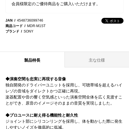
会員様限定のご優待商品をご購入いただけます。
JAN
4548736099746
商品コード
MDR-M1ST
ブランド
SONY
製品特長
主な仕様
◆演奏空間を忠実に再現する音像
独自開発のドライバーユニットを採用し、可聴帯域を超えるハイ
レゾの音域をダイレクトかつ正確に再現。
楽器配置や音の響く空気感といった演奏空間全体を広く見渡すこ
とができ、原音のイメージそのままの音質を実現しました。
◆プロユースに耐え得る機能性と耐久性
ジョイント部にシリコンリングを採用し、体を動かした際に発生
しやすいノイズを徹底的に低減。