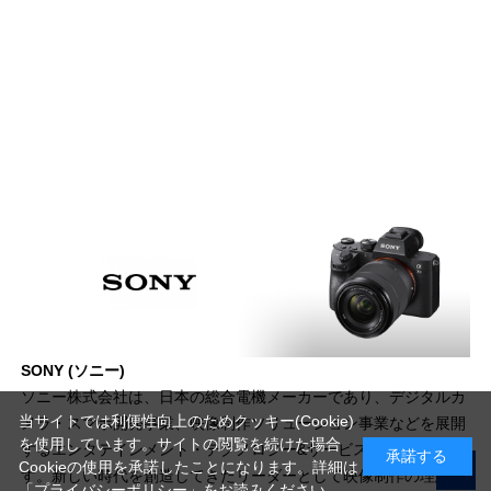
SONY (ソニー)
ソニー株式会社は、日本の総合電機メーカーであり、デジタルカ
当サイトでは利便性向上のためクッキー(Cookie)
メラ・スマホ開発事業、映像制作ソリューション事業などを展開
を使用しています。サイトの閲覧を続けた場合
するエンタテインメント・テクノロジー&サービス事業を担いま
承諾する
Cookieの使用を承諾したことになります。詳細は
す。新しい時代を創造してきたリーダーとして映像制作の理想を
「プライバシーポリシー」
をお読みください。