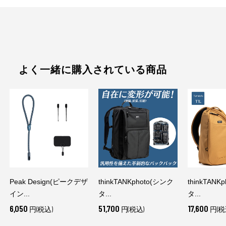
よく一緒に購入されている商品
Peak Design(ピークデザ
thinkTANKphoto(シンク
thinkTANK
イン...
タ...
タ...
6,050
51,700
17,600
円(税込)
円(税込)
円(税