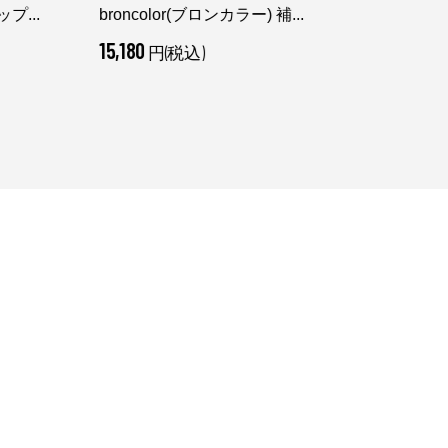
プ...
broncolor(ブロンカラー) 補...
GOD
15,180
9,90
円(税込)