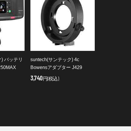
ク) バッテリ
suntech(サンテック) 4c
50MAX
Bowensアダプター J429
3,740
円(税込)