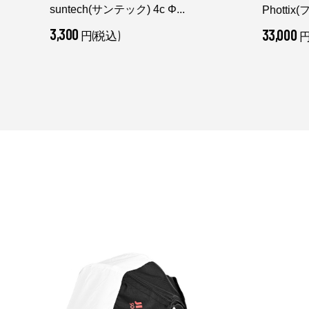
suntech(サンテック) 4c Φ...
...
Phottix
3,300
33,000
円(税込)
円