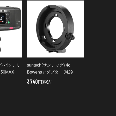
ク) バッテリ
suntech(サンテック) 4c
50MAX
Bowensアダプター J429
3,740
円(税込)