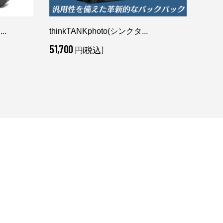
..
thinkTANKphoto(シンクタ...
GIN-
51,700
10,2
円(税込)