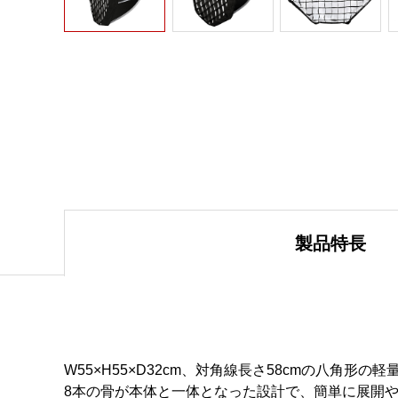
製品特長
W55×H55×D32cm、対角線長さ58cmの八角形
8本の骨が本体と一体となった設計で、簡単に展開