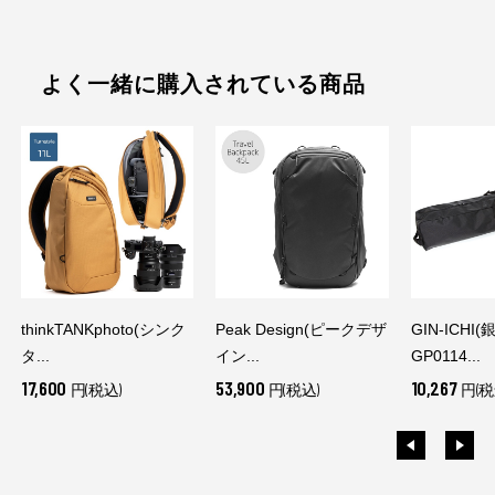
よく一緒に購入されている商品
thinkTANKphoto(シンク
Peak Design(ピークデザ
GIN-ICHI(
タ...
イン...
GP0114...
17,600
53,900
10,267
円(税込)
円(税込)
円(税