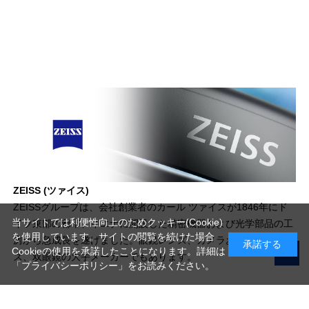
ZEISS (ツァイス)
ZEISSグループは、会社創業者のカール ツァイスが1846年にド
当サイトでは利便性向上のためクッキー(Cookie)
イツ東部の都市、イエナに開設した精密機器および光学部品の工
を使用しています。サイトの閲覧を続けた場合
房から急成長を遂げました。眼鏡レンズ、カメラおよびシネレン
承諾する
Cookieの使用を承諾したことになります。詳細は
ズ、双眼鏡の大手メーカーでもあります。
「プライバシーポリシー」
をお読みください。