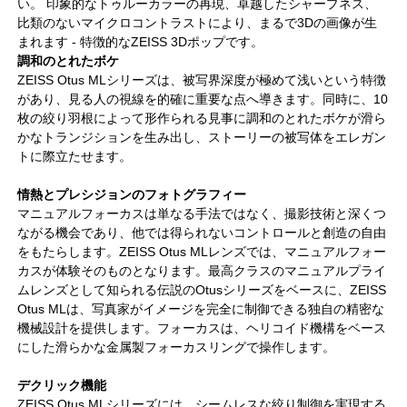
い。 印象的なトゥルーカラーの再現、卓越したシャープネス、
比類のないマイクロコントラストにより、まるで3Dの画像が生
まれます ‐ 特徴的なZEISS 3Dポップです。
調和のとれたボケ
ZEISS Otus MLシリーズは、被写界深度が極めて浅いという特徴
があり、見る人の視線を的確に重要な点へ導きます。同時に、10
枚の絞り羽根によって形作られる見事に調和のとれたボケが滑ら
かなトランジションを生み出し、ストーリーの被写体をエレガン
トに際立たせます。
情熱とプレシジョンのフォトグラフィー
マニュアルフォーカスは単なる手法ではなく、撮影技術と深くつ
ながる機会であり、他では得られないコントロールと創造の自由
をもたらします。ZEISS Otus MLレンズでは、マニュアルフォー
カスが体験そのものとなります。最高クラスのマニュアルプライ
ムレンズとして知られる伝説のOtusシリーズをベースに、ZEISS
Otus MLは、写真家がイメージを完全に制御できる独自の精密な
機械設計を提供します。フォーカスは、ヘリコイド機構をベース
にした滑らかな金属製フォーカスリングで操作します。
デクリック機能
ZEISS Otus MLシリーズには、シームレスな絞り制御を実現する