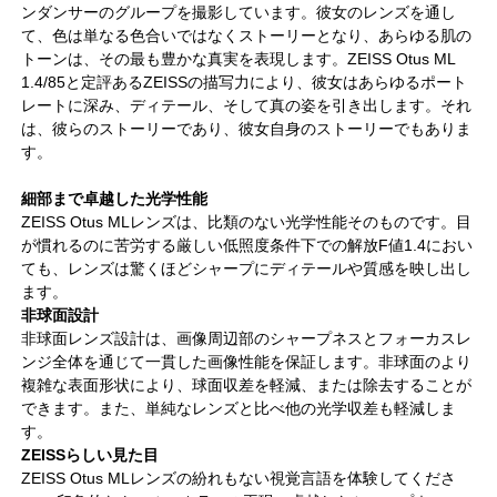
ンダンサーのグループを撮影しています。彼女のレンズを通し
て、色は単なる色合いではなくストーリーとなり、あらゆる肌の
トーンは、その最も豊かな真実を表現します。ZEISS Otus ML
1.4/85と定評あるZEISSの描写力により、彼女はあらゆるポート
レートに深み、ディテール、そして真の姿を引き出します。それ
は、彼らのストーリーであり、彼女自身のストーリーでもありま
す。
細部まで卓越した光学性能
ZEISS Otus MLレンズは、比類のない光学性能そのものです。目
が慣れるのに苦労する厳しい低照度条件下での解放F値1.4におい
ても、レンズは驚くほどシャープにディテールや質感を映し出し
ます。
非球面設計
非球面レンズ設計は、画像周辺部のシャープネスとフォーカスレ
ンジ全体を通じて一貫した画像性能を保証します。非球面のより
複雑な表面形状により、球面収差を軽減、または除去することが
できます。また、単純なレンズと比べ他の光学収差も軽減しま
す。
ZEISSらしい見た目
ZEISS Otus MLレンズの紛れもない視覚言語を体験してくださ