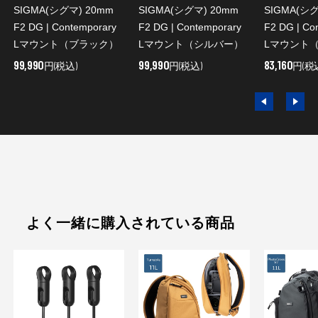
SIGMA(シグマ) 20mm
SIGMA(シグマ) 20mm
SIGMA(シグ
F2 DG | Contemporary
F2 DG | Contemporary
F2 DG | Co
Lマウント（ブラック）
Lマウント（シルバー）
Lマウント
99,990
99,990
83,160
円(税込)
円(税込)
円(税
よく一緒に購入されている商品