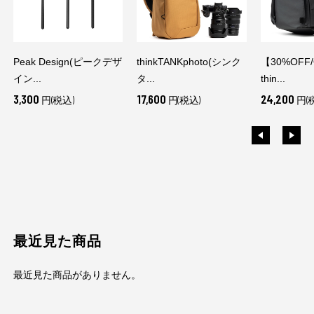
Peak Design(ピークデザ
thinkTANKphoto(シンク
【30%OFF
イン...
タ...
thin...
3,300
17,600
24,200
円(税込)
円(税込)
円(
最近見た商品
最近見た商品がありません。