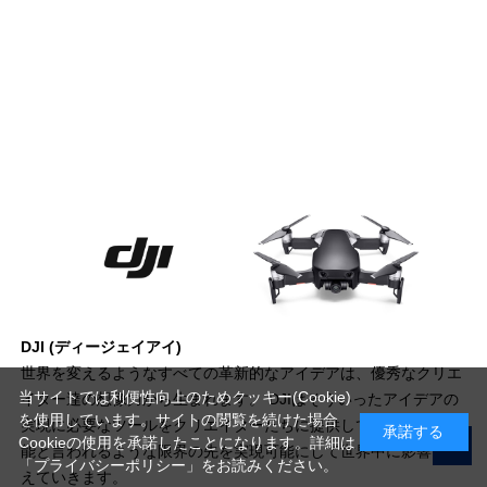
DJI (ディージェイアイ)
世界を変えるようなすべての革新的なアイデアは、優秀なクリエ
当サイトでは利便性向上のためクッキー(Cookie)
イター達の想像力から生まれます。 DJIはそういったアイデアの
を使用しています。サイトの閲覧を続けた場合
実現に必要なツールをクリエイターたちに提供しています。不可
承諾する
Cookieの使用を承諾したことになります。詳細は
能と言われるような限界の先を実現可能にして世界中に影響を与
「プライバシーポリシー」
をお読みください。
えていきます。