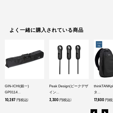
よく一緒に購入されている商品
GIN-ICHI(銀一)
Peak Design(ピークデザ
thinkTANK
GP0114...
イン...
タ...
10,267
3,300
17,600
円(税込)
円(税込)
円(税