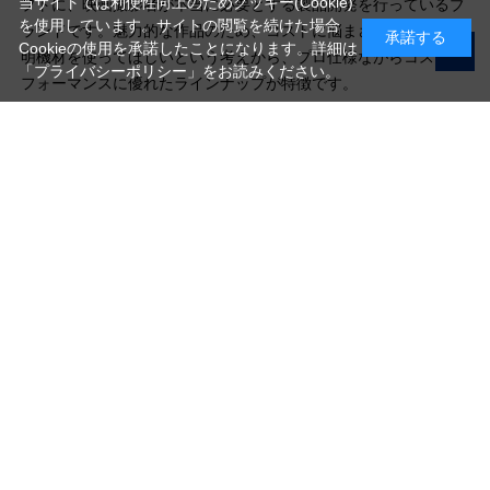
当サイトでは利便性向上のためクッキー(Cookie)
プトに、映画撮影者が本当に必要とする製品開発を行っているブ
を使用しています。サイトの閲覧を続けた場合
ランドです。魅力的な作品のため、コストに悩まされず様々な照
承諾する
Cookieの使用を承諾したことになります。詳細は
明機材を使ってほしいという考えから、プロ仕様ながらコストパ
「プライバシーポリシー」
をお読みください。
フォーマンスに優れたラインナップが特徴です。
写真機材から素材まで10000点以上。
日本最大級の品揃え！
ご利用ガイド
ご利用規約
特定商取引法に基づく表示
プライバシーポリシー
会社概要
お問い合わせ