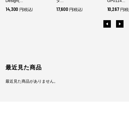
Design(...
タ...
GP0114...
14,300
17,600
10,267
円(税込)
円(税込)
円(税
最近見た商品
最近見た商品がありません。