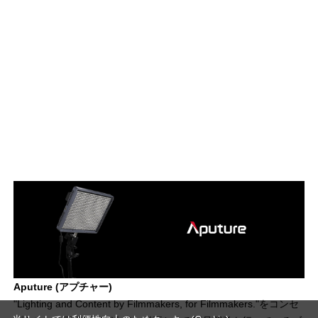
Aputure (アプチャー)
"Lighting and Content by Filmmakers, for Filmmakers."をコンセ