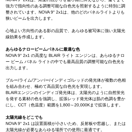
強力で指向性のある調整可能な白色光を照射するように特別に調
整されています。NOVA 9° 2x1は、他のどのパネルライトよりも
狭いビームを出力します。
心地よい方向性のある影の品質で、あらゆる被写体に強い太陽光
線効果を作成します。
あらゆるナロービームパネルに最適な色
NOVA 9° 2x1 の高度な BLAIR ライト エンジンは、あらゆるナロ
ー ビーム パネル ライトの中でも最高品質の調整可能な白色光を
出力します。
ブルー/ライム/アンバー/インディゴ/レッドの発光体が複数の色相
を組み合わせ、極めて高品質な白色光を実現します。
BLAIRエンジンのインディゴ発光体は、太陽光のように自然蛍光
を発する素材の色を強調し、拡張レッド発光体は肌の色調を豊か
にし、CCT（色温度）範囲を1,800～20,000Kまで拡張します。
太陽光線をどこでも
NOVA 9° 2x1 は設置面積が小さいため、反射板や窓越し、または
太陽光線が必要なあらゆる場所での使用に最適です。