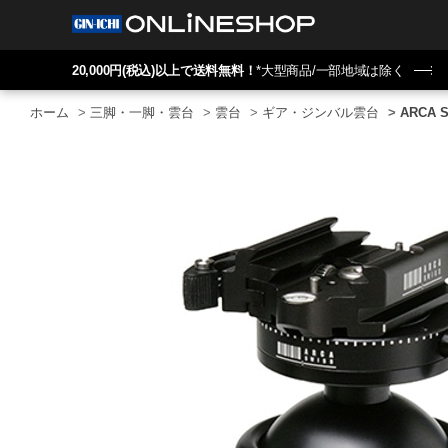
20,000円(税込)以上で送料無料！
*大型商品/一部地域は除く
ホーム
>
三脚・一脚・雲台
>
雲台
>
ギア・ジンバル雲台
>
ARCA