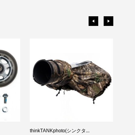
thinkTANKphoto(シンクタ...
Manf