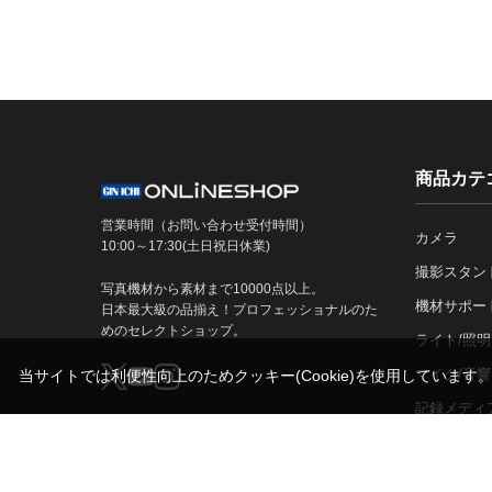
商品カテ
営業時間（お問い合わせ受付時間）
カメラ
10:00～17:30(土日祝日休業)
撮影スタン
写真機材から素材まで10000点以上。
機材サポー
日本最大級の品揃え！プロフェッショナルのた
めのセレクトショップ。
ライト/照明
マイク/音響
当サイトでは利便性向上のためクッキー(Cookie)を使用しています
記録メディ
古物営業法に基づく表示
銀一株式会社 東京都公安委員会許可
第301072016450号