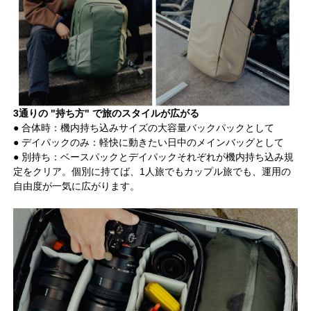
3通りの "持ち方" で旅のスタイルが広がる
● 合体時：機内持ち込みサイズの大容量バックパックとして
● デイパックのみ：軽快に動きたい日中のメインバッグとして
● 別持ち：ベースパックとデイパックそれぞれが機内持ち込み規
定をクリア。個別に持てば、1人旅でもカップル旅でも、運用の
自由度が一気に広がります。