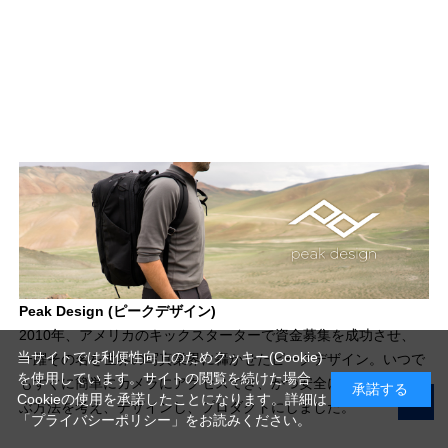
Peak Design (ピークデザイン)
2010年、アメリカのキックスターターで資金募集を成功させ、
当サイトでは利便性向上のためクッキー(Cookie)
一躍その名を世界の写真業界に轟かせたピークデザイン。いつで
を使用しています。サイトの閲覧を続けた場合
もすぐに簡単にカメラにアクセスでき、かつ安全にそれを持ち運
承諾する
Cookieの使用を承諾したことになります。詳細は
ぶ方法を考え、デザインし、プロダクトにしました。
「プライバシーポリシー」
をお読みください。