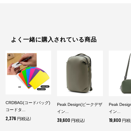
よく一緒に購入されている商品
CRDBAG(コードバッグ)
Peak Design(ピークデザ
Peak Des
コードタ...
イン...
イン...
2,376
円(税込)
39,600
19,800
円(税込)
円(税