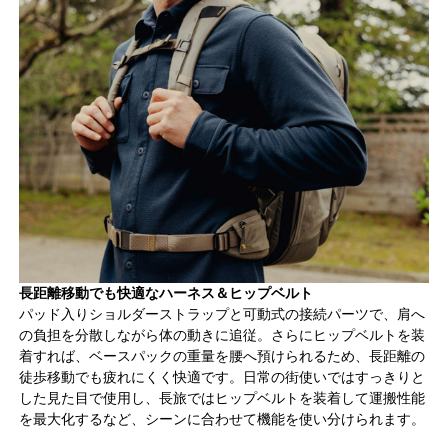
長距離移動でも快適なハーネス＆ヒップベルト
パッド入りショルダーストラップと可動式の接続パーツで、肩へ
の負担を分散しながら体の動きに追従。さらにヒップベルトを装
着すれば、ベースパックの重量を腰へ預けられるため、長距離の
徒歩移動でも疲れにくく快適です。日常の街使いではすっきりと
した見た目で使用し、長旅ではヒップベルトを装着して運搬性能
を最大化するなど、シーンに合わせて機能を使い分けられます。