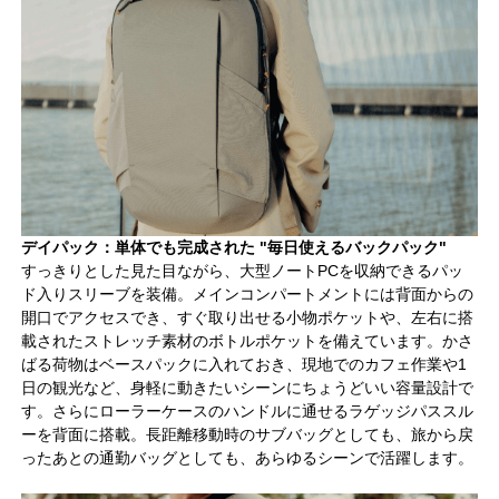
デイパック：単体でも完成された "毎日使えるバックパック"
すっきりとした見た目ながら、大型ノートPCを収納できるパッ
ド入りスリーブを装備。メインコンパートメントには背面からの
開口でアクセスでき、すぐ取り出せる小物ポケットや、左右に搭
載されたストレッチ素材のボトルポケットを備えています。かさ
ばる荷物はベースパックに入れておき、現地でのカフェ作業や1
日の観光など、身軽に動きたいシーンにちょうどいい容量設計で
す。さらにローラーケースのハンドルに通せるラゲッジパススル
ーを背面に搭載。長距離移動時のサブバッグとしても、旅から戻
ったあとの通勤バッグとしても、あらゆるシーンで活躍します。