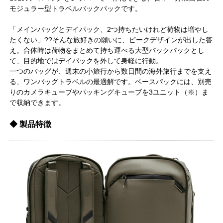
モジュラー型トラベルバックパックです。
「メインバッグとデイパック、2つ持ちたいけれど荷物は増やし
たくない」??そんな旅好きの願いに、ピークデザインが出した答
え。合体時は荷物をまとめて持ち運べる大型バックパックとし
て、目的地ではデイパックを外して身軽に行動。
一つのバッグが、週末の小旅行から数日間の海外旅行までを支え
る、ワンバッグトラベルの最適解です。ベースパックには、別売
りのカメラキューブやパッキングキューブを3ユニット（※）ま
で収納できます。
◆ 製品特徴