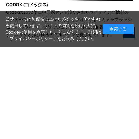
GODOX (ゴドックス)
Godoxは1993年に中国深センで設立されたライティング機材の
当サイトでは利便性向上のためクッキー(Cookie)
メーカーです。取り扱い商品は、ビデオライト、カメラフラッシ
を使用しています。サイトの閲覧を続けた場合
ュ、 小型ライト、 フラッシュトリガーおよび制御システムな
承諾する
Cookieの使用を承諾したことになります。詳細は
ど、スタジオ撮影機器のフルラインを提供しています。
「プライバシーポリシー」
をお読みください。
写真機材から素材まで10000点以上。
日本最大級の品揃え！
ご利用ガイド
ご利用規約
特定商取引法に基づく表示
プライバシーポリシー
会社概要
お問い合わせ