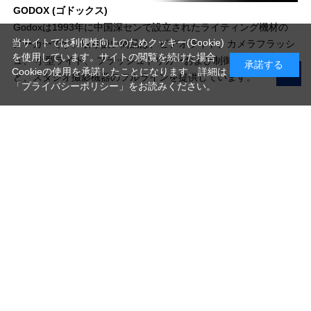
GODOX (ゴドックス)
Godoxは1993年に中国深センで設立されたライティング機材の
当サイトでは利便性向上のためクッキー(Cookie)
メーカーです。取り扱い商品は、ビデオライト、カメラフラッシ
を使用しています。サイトの閲覧を続けた場合
ュ、 小型ライト、 フラッシュトリガーおよび制御システムな
承諾する
Cookieの使用を承諾したことになります。詳細は
ど、スタジオ撮影機器のフルラインを提供しています。
「プライバシーポリシー」
をお読みください。
写真機材から素材まで10000点以上。
日本最大級の品揃え！
ご利用ガイド
ご利用規約
特定商取引法に基づく表示
プライバシーポリシー
会社概要
お問い合わせ