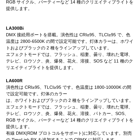
RGB サイクル、パーティーなど 14 種のクリエイティブライトを
提供します。
LA300Bi
DMX 接続用ポートを搭載。演色性は CRI≥95、TLCI≥95 で、色
温度は 2800-6500K の間で設定可能です。灯体カラーは、ホワイ
トおよびブラックの 2 種をラインアップしています。
エフェクトモードでは、フラッシュ、稲妻、曇り、壊れた電球、
テレビ、ロウソク、炎、爆発、花火、溶接、SOS など 11 種のク
リエイティブライトを提供します。
LA600R
演色性は CRI≥95、TLCI≥95 です。色温度は 1800-10000K の間
で設定可能です。灯体のカラー
は、ホワイトおよびブラックの 2 種をラインアップしています。
エフェクトモードでは、フラッシュ、稲妻、曇り、壊れた電球、
テレビ、ロウソク、炎、爆発、花火、溶接、パトカー、SOS、
RGB サイクル、パーティーなど 14 種のクリエイティブライトを
提供します。
有線 DMX(RDM プロトコルをサポート)に対応しています。別売
の TimoLink RX を追加することで CRMX に対応します。