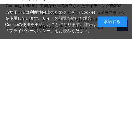
Godoxは1993年に中国深センで設立されたライティング機材の
当サイトでは利便性向上のためクッキー(Cookie)
メーカーです。取り扱い商品は、ビデオライト、カメラフラッシ
を使用しています。サイトの閲覧を続けた場合
ュ、 小型ライト、 フラッシュトリガーおよび制御システムな
承諾する
Cookieの使用を承諾したことになります。詳細は
ど、スタジオ撮影機器のフルラインを提供しています。
「プライバシーポリシー」
をお読みください。
写真機材から素材まで10000点以上。
日本最大級の品揃え！
ご利用ガイド
ご利用規約
特定商取引法に基づく表示
プライバシーポリシー
会社概要
お問い合わせ