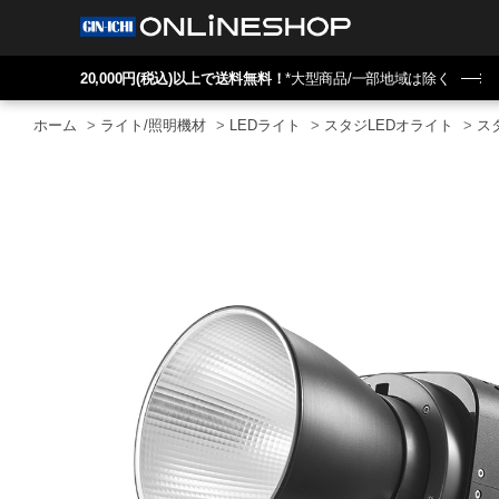
20,000円(税込)以上で送料無料！
*大型商品/一部地域は除く
ホーム
>
ライト/照明機材
>
LEDライト
>
スタジLEDオライト
>
ス