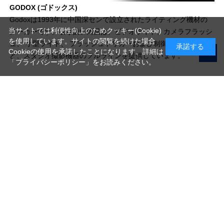
GODOX (ゴドックス)
Godoxは1993年に中国深センで設立されたライティング機材の
当サイトでは利便性向上のためクッキー(Cookie)
メーカーです。取り扱い商品は、ビデオライト、カメラフラッシ
を使用しています。サイトの閲覧を続けた場合
ュ、 小型ライト、 フラッシュトリガーおよび制御システムな
承諾する
Cookieの使用を承諾したことになります。詳細は
ど、スタジオ撮影機器のフルラインを提供しています。
「プライバシーポリシー」
をお読みください。
写真機材から素材まで10000点以上。
日本最大級の品揃え！
ご利用ガイド
ご利用規約
特定商取引法に基づく表示
プライバシーポリシー
会社概要
お問い合わせ