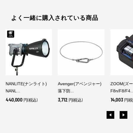
よく一緒に購入されている商品
NANLITE(ナンライト)
Avenger(アベンジャー)
ZOOM(ズー
NANL...
落下防...
F8n/F8/F4..
440,000
3,712
14,003
円(税込)
円(税込)
円(税