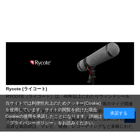
Rycote (ライコート)
RYCOTE（ライコート）は、40年以上にわたりウィンドシール
当サイトでは利便性向上のためクッキー(Cookie)
ドやウィンドジャマー、サスペンションホルダー等のマイク関連
を使用しています。サイトの閲覧を続けた場合
製品を手掛けるイギリスのメーカーです。常に新たな製造法の研
承諾する
Cookieの使用を承諾したことになります。詳細は
究を行い、最新のテクノロジー、素材を活用して生みだされる高
「プライバシーポリシー」
をお読みください。
品質な製品群は、テレビ、映画、レコーディングなど多岐にわた
る業界の、あらゆる現場で愛用されています。