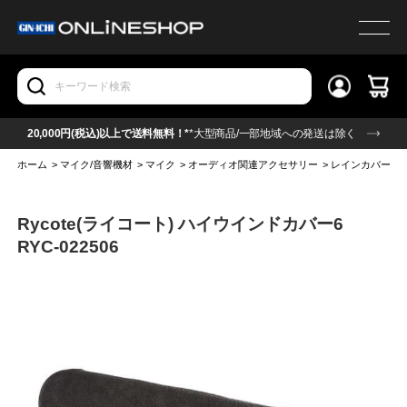
20,000円(税込)以上で送料無料！*
*大型商品/一部地域への発送は除く
ホーム
>
マイク/音響機材
>
マイク
>
オーディオ関連アクセサリー
>
レインカバー(マ
Rycote(ライコート) ハイウインドカバー6
RYC-022506