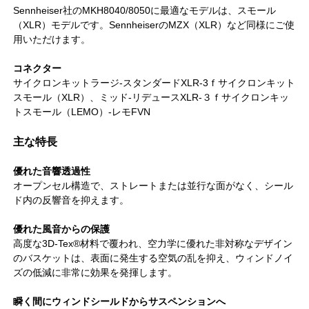
Sennheiser社のMKH8040/8050に最適なモデルは、スモール
（XLR）モデルです。SennheiserのMZX（XLR）など同様にご使
用いただけます。
コネクター
サイクロンキットラージ-スタンダードXLR-3ｆサイクロンキット
スモール（XLR）、ミッド-リデュースXLR-３ｆサイクロンキッ
トスモール（LEMO）-レモFVN
主な特長
優れた音響透過性
オープンセル構造で、ストレートまたは並行な面がなく、シール
ド内の反響音を抑えます。
優れた風音からの保護
高度な3D-Tex®材料で覆われ、空力学に優れた非対称なデザイン
のバスケットは、表面に発生する空気の乱を抑え、ウィンドノイ
ズの低減に非常に効果を発揮します。
瞬く間にウィンドシールドからサスペンションへ