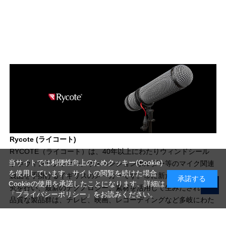
Rycote (ライコート)
RYCOTE（ライコート）は、40年以上にわたりウィンドシール
当サイトでは利便性向上のためクッキー(Cookie)
ドやウィンドジャマー、サスペンションホルダー等のマイク関連
を使用しています。サイトの閲覧を続けた場合
製品を手掛けるイギリスのメーカーです。常に新たな製造法の研
承諾する
Cookieの使用を承諾したことになります。詳細は
究を行い、最新のテクノロジー、素材を活用して生みだされる高
「プライバシーポリシー」
をお読みください。
品質な製品群は、テレビ、映画、レコーディングなど多岐にわた
る業界の、あらゆる現場で愛用されています。