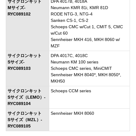
サイクロンキット
DPA 4017B, 4018A
Mサイズ-
Neumann KMR 81i, KMR 81D
RYC089102
RODE NTG-3, NTG-4
Sanken CS-1, CS-2
Schoeps CMC w/Cut 1, CMIT 5, CMC
w/Cut 60
Sennheiser MKH 416, MKH 8060 w/
MZF
サイクロンキット
DPA 4017C, 4018C
Sサイズ-
Neumann KM 100 series
RYC089103
Schoeps CMC series, MiniCMIT
Sennheiser MKH 8040*, MKH 8050*,
MKH50
サイクロンキット
Schoeps CCM series
Sサイズ（LEMO）-
RYC089104
サイクロンキット
Sennheiser MKH 8060
Sサイズ（MZL）-
RYC089105