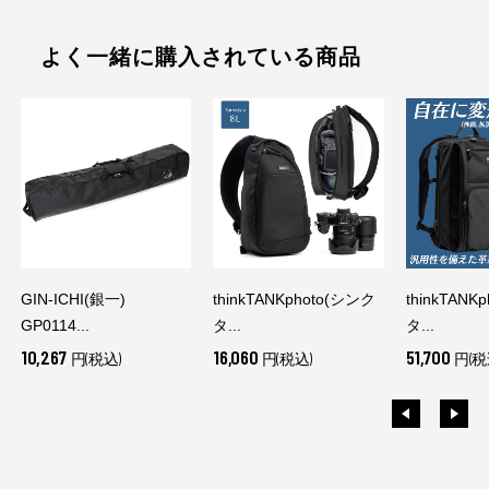
よく一緒に購入されている商品
GIN-ICHI(銀一)
thinkTANKphoto(シンク
thinkTANK
GP0114...
タ...
タ...
10,267
16,060
51,700
円(税込)
円(税込)
円(税