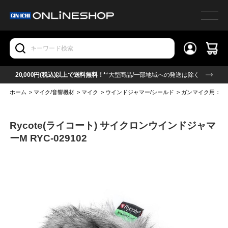
20,000円(税込)以上で送料無料！*
*大型商品/一部地域への発送は除く
ホーム
>
マイク/音響機材
>
マイク
>
ウインドジャマー/シールド
>
ガンマイク用
>
R
Rycote(ライコート) サイクロンウインドジャマ
ーM RYC-029102