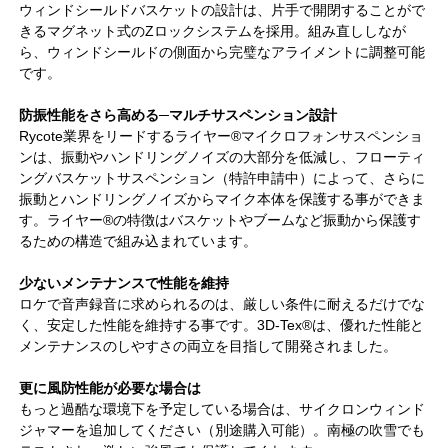
ウィンドシールドバスケットの設計は、片手で開閉することがで
きるマグネット式のZロックシステムを採用。組み直ししなが
ら、ウィンドシールドの側面から完璧なアライメントに調整可能
です。
防振性能をさら高める─マルチサスペンション設計
Rycote業界をリードするライヤー®マイクロフォンサスペンショ
ンは、振動やハンドリングノイズの大部分を低減し、フローティ
ングバスケットサスペンション（特許申請中）によって、さらに
振動とハンドリングノイズからマイク本体を保護する事ができま
す。ライヤー®の特徴はバスケットやブームなど振動から保護す
るための構造で組み込まれています。
少ないメンテナンスで性能を維持
ロケで音声録音に求められるのは、厳しい条件に耐えるだけでな
く、安定した性能を維持する事です。3D-Tex®は、優れた性能と
メンテナンスのしやすさの両立を目指して開発されました。
更に風防性能が必要な場合は
もっと過酷な環境下を予定している場合は、サイクロンウィンド
ジャマーを追加してください（別途購入可能）。南極の吹雪でも