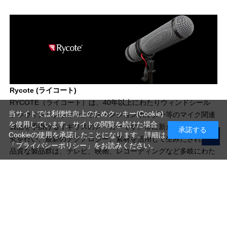
Rycote (ライコート)
RYCOTE（ライコート）は、40年以上にわたりウィンドシール
当サイトでは利便性向上のためクッキー(Cookie)
ドやウィンドジャマー、サスペンションホルダー等のマイク関連
を使用しています。サイトの閲覧を続けた場合
製品を手掛けるイギリスのメーカーです。常に新たな製造法の研
承諾する
Cookieの使用を承諾したことになります。詳細は
究を行い、最新のテクノロジー、素材を活用して生みだされる高
「プライバシーポリシー」
をお読みください。
品質な製品群は、テレビ、映画、レコーディングなど多岐にわた
る業界の、あらゆる現場で愛用されています。