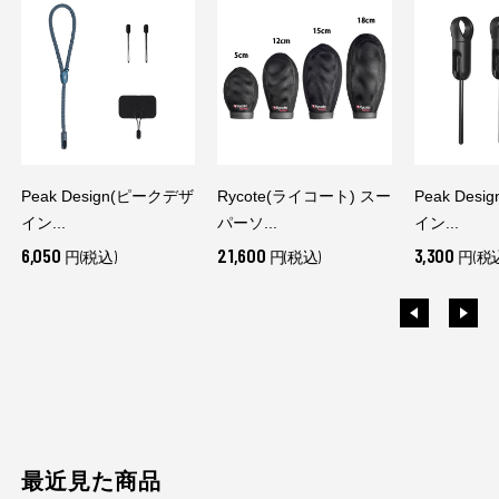
Peak Design(ピークデザ
Rycote(ライコート) スー
Peak Des
イン...
パーソ...
イン...
6,050
21,600
3,300
円(税込)
円(税込)
円(税
最近見た商品