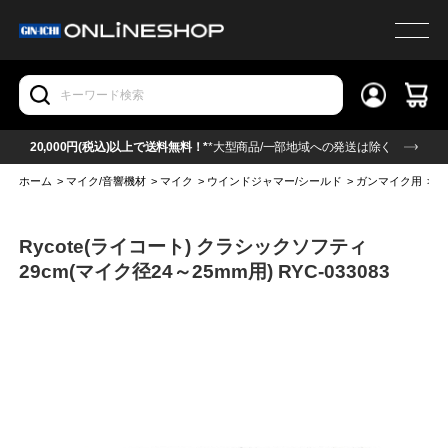
20,000円(税込)以上で送料無料！*
*大型商品/一部地域への発送は除く
ホーム
>
マイク/音響機材
>
マイク
>
ウインドジャマー/シールド
>
ガンマイク用
>
R
Rycote(ライコート) クラシックソフティ
29cm(マイク径24～25mm用) RYC-033083