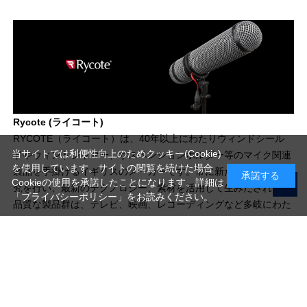
Rycote (ライコート)
RYCOTE（ライコート）は、40年以上にわたりウィンドシール
当サイトでは利便性向上のためクッキー(Cookie)
ドやウィンドジャマー、サスペンションホルダー等のマイク関連
を使用しています。サイトの閲覧を続けた場合
製品を手掛けるイギリスのメーカーです。常に新たな製造法の研
承諾する
Cookieの使用を承諾したことになります。詳細は
究を行い、最新のテクノロジー、素材を活用して生みだされる高
「プライバシーポリシー」
をお読みください。
品質な製品群は、テレビ、映画、レコーディングなど多岐にわた
る業界の、あらゆる現場で愛用されています。