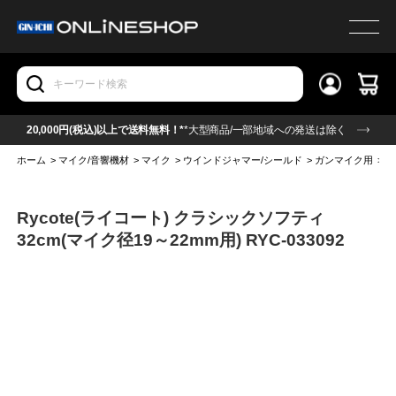
20,000円(税込)以上で送料無料！*
*大型商品/一部地域への発送は除く
ホーム
>
マイク/音響機材
>
マイク
>
ウインドジャマー/シールド
>
ガンマイク用
>
R
Rycote(ライコート) クラシックソフティ
32cm(マイク径19～22mm用) RYC-033092