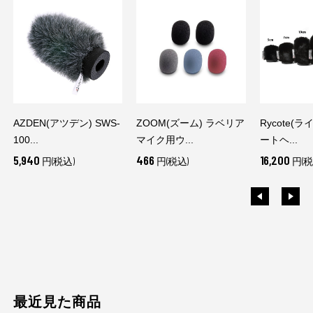
AZDEN(アツデン) SWS-
ZOOM(ズーム) ラベリア
Rycote(
100...
マイク用ウ...
ートヘ...
5,940
466
16,200
円(税込)
円(税込)
円(税
最近見た商品