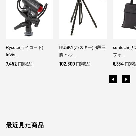
Rycote(ライコート)
HUSKY(ハスキー) 4段三
suntech(
InVis...
脚 ヘッ...
フォ...
7,452
102,300
6,854
円(税込)
円(税込)
円(税
最近見た商品